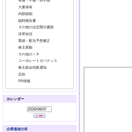
有報・半報・四半期
大量保有
内部統制
臨時報告書
その他の法定開示書類
決算短信
業績・配当予想修正
株主異動
その他のＩＲ
コーポレートガバナンス
株主総会招集通知
定款
PR情報
カレンダー
企業価値分析