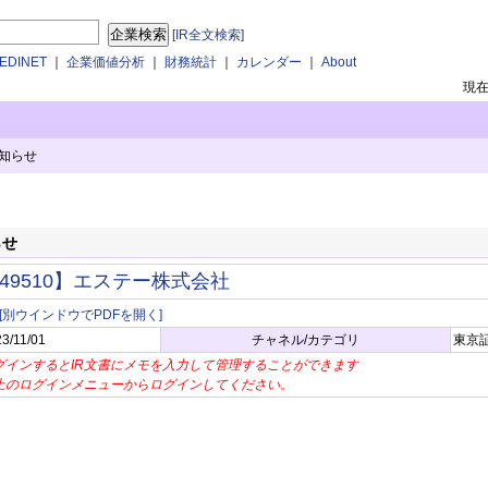
[IR全文検索]
DINET
｜
企業価値分析
｜
財務統計
｜
カレンダー
｜
About
現
知らせ
らせ
49510】エステー株式会社
[別ウインドウでPDFを開く]
3/11/01
チャネル/カテゴリ
東京証
グインするとIR文書にメモを入力して管理することができます
上のログインメニューからログインしてください。