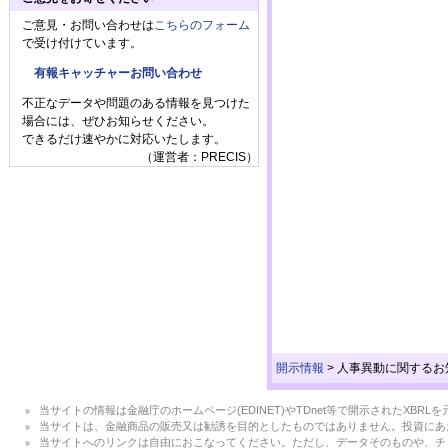
ご意見・お問い合わせは
こちらのフォーム
で受け付けています。
有報キャッチャーお問い合わせ
不正なデータや問題のある情報を見つけた
場合には、ぜひお知らせください。
できるだけ速やかに対応いたします。
（運営者：PRECIS）
開示情報
>
人事異動に関するお
当サイトの情報は金融庁のホームページ(EDINET)やTDnet等で開示されたX
当サイトは、金融商品の販売又は勧誘を目的としたものではありません。投資にあ
当サイトへのリンクは自由におこなってください。ただし、データそのものや、チ