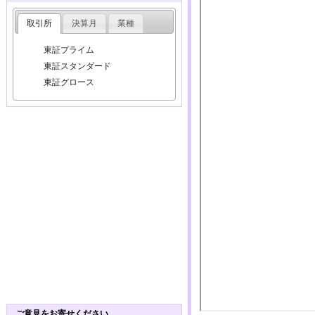
取引所
決算月
業種
東証プライム
東証スタンダード
東証グロース
ご意見をお寄せください