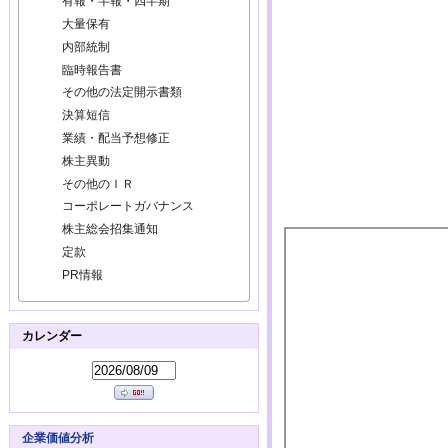
有報・半報・四半期
大量保有
内部統制
臨時報告書
その他の法定開示書類
決算短信
業績・配当予想修正
株主異動
その他のＩＲ
コーポレートガバナンス
株主総会招集通知
定款
PR情報
カレンダー
企業価値分析