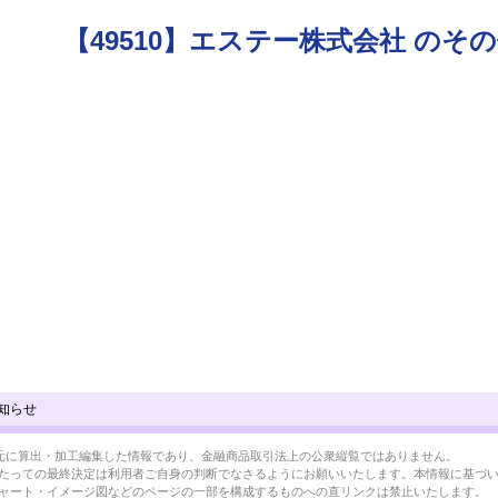
【49510】エステー株式会社 のそ
知らせ
BRLを元に算出・加工編集した情報であり、金融商品取引法上の公衆縦覧ではありません。
たっての最終決定は利用者ご自身の判断でなさるようにお願いいたします。本情報に基づ
ャート・イメージ図などのページの一部を構成するものへの直リンクは禁止いたします。