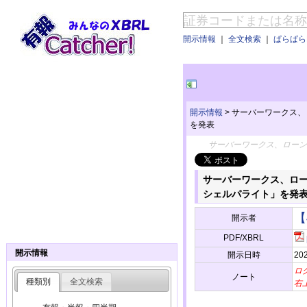
開示情報
｜
全文検索
｜
ぱらぱらE
開示情報
>
サーバーワークス、
を発表
サーバーワークス、ローン
サーバーワークス、ロー
シェルパライト」を発
【
開示者
PDF/XBRL
開示情報
開示日時
202
ロ
ノート
種類別
全文検索
右