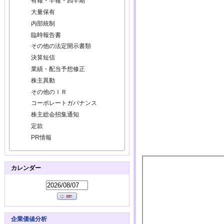
有報・半報・四半期
大量保有
内部統制
臨時報告書
その他の法定開示書類
決算短信
業績・配当予想修正
株主異動
その他のＩＲ
コーポレートガバナンス
株主総会招集通知
定款
PR情報
カレンダー
企業価値分析