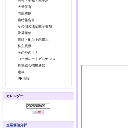
有報・半報・四半期
大量保有
内部統制
臨時報告書
その他の法定開示書類
決算短信
業績・配当予想修正
株主異動
その他のＩＲ
コーポレートガバナンス
株主総会招集通知
定款
PR情報
カレンダー
企業価値分析