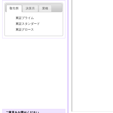
取引所
決算月
業種
東証プライム
東証スタンダード
東証グロース
ご意見をお寄せください