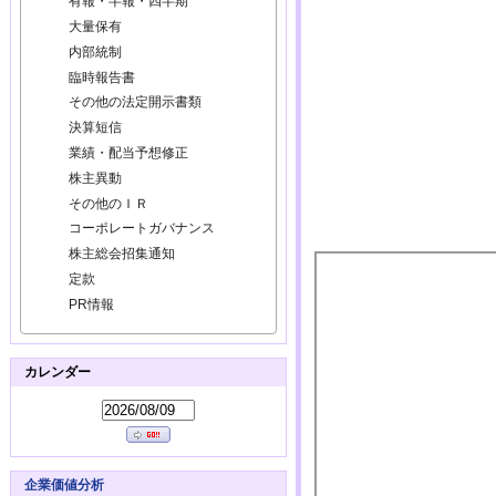
有報・半報・四半期
大量保有
内部統制
臨時報告書
その他の法定開示書類
決算短信
業績・配当予想修正
株主異動
その他のＩＲ
コーポレートガバナンス
株主総会招集通知
定款
PR情報
カレンダー
企業価値分析