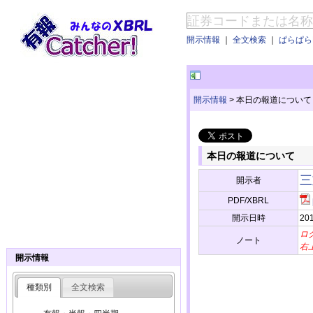
開示情報
｜
全文検索
｜
ぱらぱらE
開示情報
>
本日の報道について
本日の報道について
三
開示者
PDF/XBRL
開示日時
201
ロ
ノート
右
開示情報
種類別
全文検索