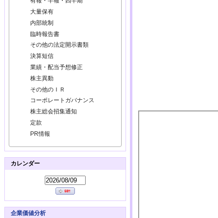
有報・半報・四半期
大量保有
内部統制
臨時報告書
その他の法定開示書類
決算短信
業績・配当予想修正
株主異動
その他のＩＲ
コーポレートガバナンス
株主総会招集通知
定款
PR情報
カレンダー
企業価値分析