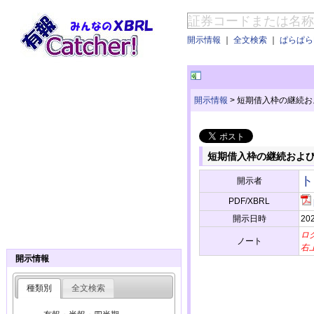
開示情報
｜
全文検索
｜
ぱらぱらE
開示情報
>
短期借入枠の継続お
短期借入枠の継続およ
ト
開示者
PDF/XBRL
開示日時
202
ロ
ノート
右
開示情報
種類別
全文検索