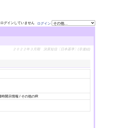
在ログインしていません
ログイン
２０２２年３月期 決算短信〔日本基準〕(非連結)
適時開示情報 / その他のIR