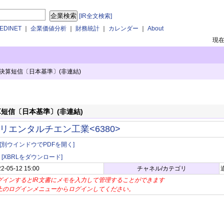
[IR全文検索]
DINET
｜
企業価値分析
｜
財務統計
｜
カレンダー
｜
About
現
決算短信〔日本基準〕(非連結)
短信〔日本基準〕(非連結)
リエンタルチエン工業<6380>
[別ウインドウでPDFを開く]
[XBRLをダウンロード]
2-05-12 15:00
チャネル/カテゴリ
グインするとIR文書にメモを入力して管理することができます
上のログインメニューからログインしてください。