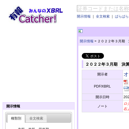
開示情報
｜
全文検索
｜
ぱらぱらE
開示情報
>
２０２２年３月期 
２０２２年３月期 決算
オ
開示者
PDF/XBRL
開示日時
202
ロ
ノート
開示情報
右
種類別
全文検索