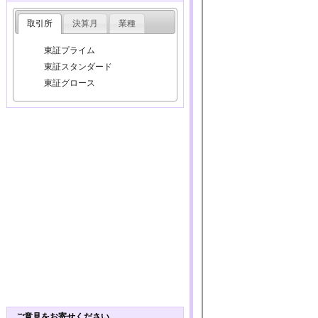
取引所
決算月
業種
東証プライム
東証スタンダード
東証グロース
ご意見をお寄せください