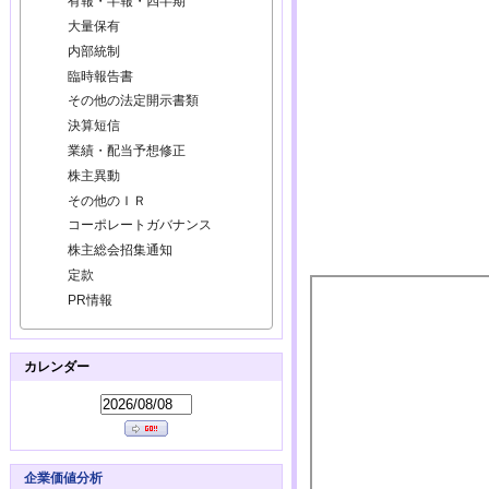
有報・半報・四半期
大量保有
内部統制
臨時報告書
その他の法定開示書類
決算短信
業績・配当予想修正
株主異動
その他のＩＲ
コーポレートガバナンス
株主総会招集通知
定款
PR情報
カレンダー
企業価値分析