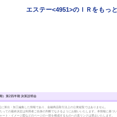
エステー<4951>のＩＲをもっ
7期）第2四半期 決算説明会
BRLを元に算出・加工編集した情報であり、金融商品取引法上の公衆縦覧ではありません。
たっての最終決定は利用者ご自身の判断でなさるようにお願いいたします。本情報に基づ
ャート・イメージ図などのページの一部を構成するものへの直リンクは禁止いたします。