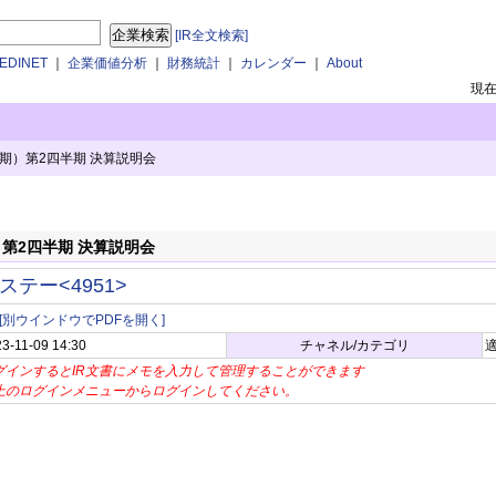
[IR全文検索]
DINET
｜
企業価値分析
｜
財務統計
｜
カレンダー
｜
About
現
77期）第2四半期 決算説明会
）第2四半期 決算説明会
ステー<4951>
[別ウインドウでPDFを開く]
3-11-09 14:30
チャネル/カテゴリ
適
グインするとIR文書にメモを入力して管理することができます
上のログインメニューからログインしてください。