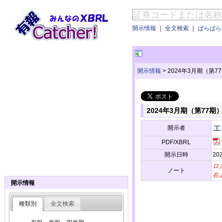
開示情報
｜
全文検索
｜
ぱらぱらE
開示情報
>
2024年3月期（第
2024年3月期（第77期
エ
開示者
PDF/XBRL
開示日時
202
ロ
ノート
右
開示情報
種類別
全文検索