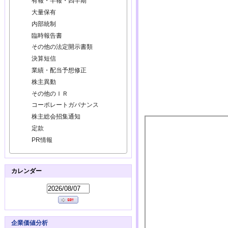
有報・半報・四半期
大量保有
内部統制
臨時報告書
その他の法定開示書類
決算短信
業績・配当予想修正
株主異動
その他のＩＲ
コーポレートガバナンス
株主総会招集通知
定款
PR情報
カレンダー
企業価値分析