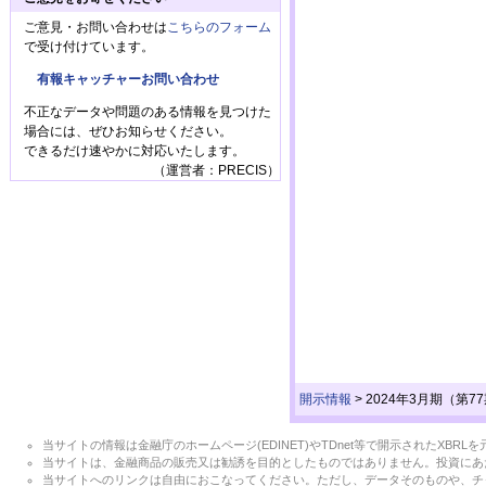
ご意見・お問い合わせは
こちらのフォーム
で受け付けています。
有報キャッチャーお問い合わせ
不正なデータや問題のある情報を見つけた
場合には、ぜひお知らせください。
できるだけ速やかに対応いたします。
（運営者：PRECIS）
開示情報
>
2024年3月期（第7
当サイトの情報は金融庁のホームページ(EDINET)やTDnet等で開示されたX
当サイトは、金融商品の販売又は勧誘を目的としたものではありません。投資にあ
当サイトへのリンクは自由におこなってください。ただし、データそのものや、チ