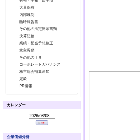
有報・半報・四半期
大量保有
内部統制
臨時報告書
その他の法定開示書類
決算短信
業績・配当予想修正
株主異動
その他のＩＲ
コーポレートガバナンス
株主総会招集通知
定款
PR情報
カレンダー
企業価値分析