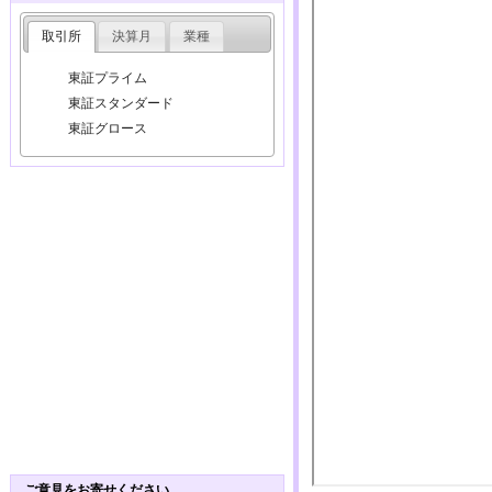
取引所
決算月
業種
東証プライム
東証スタンダード
東証グロース
ご意見をお寄せください