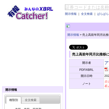
開示情報
｜
全文検索
｜
ぱらぱらE
開示情報
>
売上高前年同月比推
売上高前年同月比推移
ア
開示者
PDF/XBRL
開示日時
202
ロ
ノート
右
開示情報
種類別
全文検索