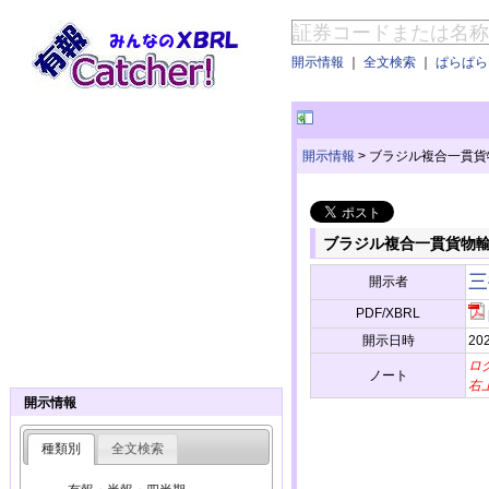
開示情報
｜
全文検索
｜
ぱらぱらE
開示情報
>
ブラジル複合一貫貨物
ブラジル複合一貫貨物輸送
三
開示者
PDF/XBRL
開示日時
202
ロ
ノート
右
開示情報
種類別
全文検索