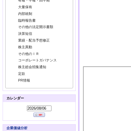
有報・半報・四半期
大量保有
内部統制
臨時報告書
その他の法定開示書類
決算短信
業績・配当予想修正
株主異動
その他のＩＲ
コーポレートガバナンス
株主総会招集通知
定款
PR情報
カレンダー
企業価値分析