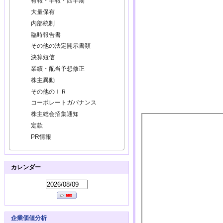
有報・半報・四半期
大量保有
内部統制
臨時報告書
その他の法定開示書類
決算短信
業績・配当予想修正
株主異動
その他のＩＲ
コーポレートガバナンス
株主総会招集通知
定款
PR情報
カレンダー
企業価値分析