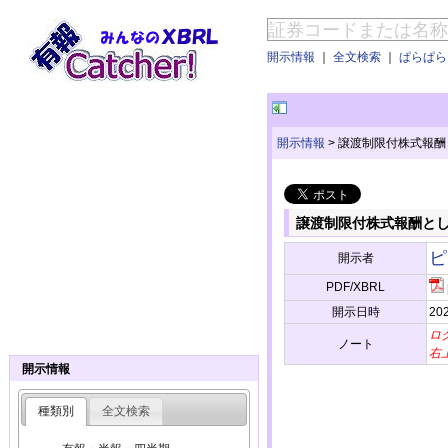
開示情報
｜
全文検索
｜
ぱらぱらE
開示情報
>
譲渡制限付株式報酬
譲渡制限付株式報酬と
ピ
開示者
PDF/XBRL
開示日時
202
ロ
ノート
右
開示情報
種類別
全文検索