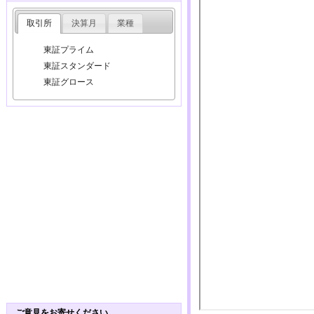
取引所
決算月
業種
東証プライム
東証スタンダード
東証グロース
ご意見をお寄せください