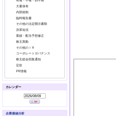
有報・半報・四半期
大量保有
内部統制
臨時報告書
その他の法定開示書類
決算短信
業績・配当予想修正
株主異動
その他のＩＲ
コーポレートガバナンス
株主総会招集通知
定款
PR情報
カレンダー
企業価値分析