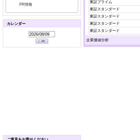
東証プライム
PR情報
東証スタンダード
東証スタンダード
東証スタンダード
カレンダー
東証スタンダード
企業価値分析
ご意見をお寄せください