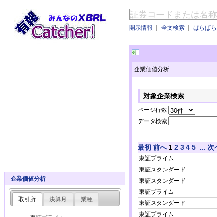
開示情報
｜
全文検索
｜
ぱらぱらE
企業価値分析
対象企業検索
ページ行数
データ検索
最初
前へ
1
2
3
4
5
...
次
東証プライム
東証スタンダード
企業価値分析
東証スタンダード
東証プライム
取引所
決算月
業種
東証スタンダード
東証プライム