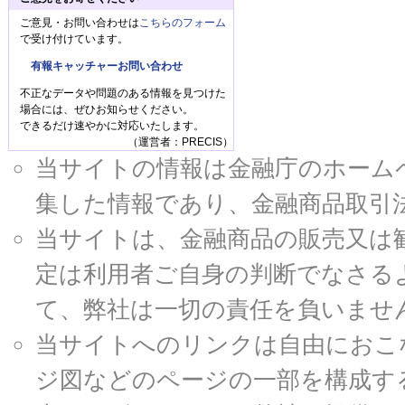
ご意見・お問い合わせは
こちらのフォーム
で受け付けています。
有報キャッチャーお問い合わせ
不正なデータや問題のある情報を見つけた
場合には、ぜひお知らせください。
できるだけ速やかに対応いたします。
（運営者：PRECIS）
当サイトの情報は金融庁のホームページ
集した情報であり、金融商品取引
当サイトは、金融商品の販売又は
定は利用者ご自身の判断でなさる
て、弊社は一切の責任を負いませ
当サイトへのリンクは自由におこ
ジ図などのページの一部を構成す