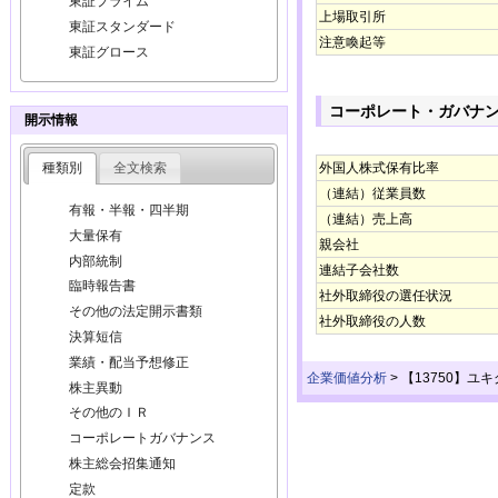
東証プライム
上場取引所
東証スタンダード
注意喚起等
東証グロース
コーポレート・ガバナ
開示情報
種類別
全文検索
外国人株式保有比率
（連結）従業員数
有報・半報・四半期
（連結）売上高
大量保有
親会社
内部統制
連結子会社数
臨時報告書
社外取締役の選任状況
その他の法定開示書類
社外取締役の人数
決算短信
業績・配当予想修正
企業価値分析
>
【13750】ユ
株主異動
その他のＩＲ
コーポレートガバナンス
株主総会招集通知
定款