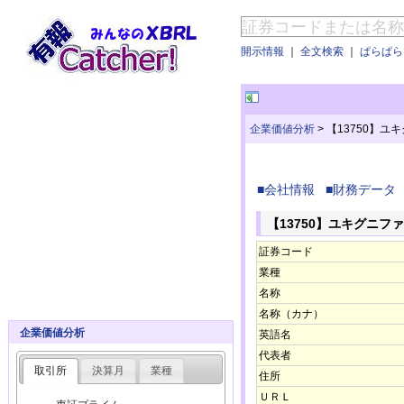
開示情報
｜
全文検索
｜
ぱらぱらE
企業価値分析
>
【13750】
■会社情報
■財務データ
【13750】ユキグニフ
証券コード
業種
名称
名称（カナ）
企業価値分析
英語名
代表者
取引所
決算月
業種
住所
ＵＲＬ