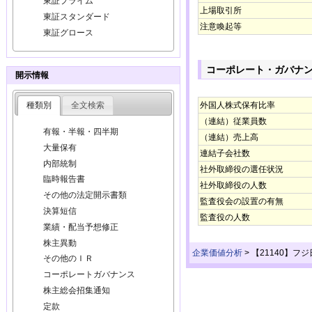
東証プライム
上場取引所
東証スタンダード
注意喚起等
東証グロース
コーポレート・ガバナ
開示情報
種類別
全文検索
外国人株式保有比率
（連結）従業員数
有報・半報・四半期
（連結）売上高
大量保有
連結子会社数
内部統制
社外取締役の選任状況
臨時報告書
社外取締役の人数
その他の法定開示書類
監査役会の設置の有無
決算短信
監査役の人数
業績・配当予想修正
株主異動
企業価値分析
>
【21140】フ
その他のＩＲ
コーポレートガバナンス
株主総会招集通知
定款