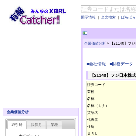
開示情報
｜
全文検索
｜
ぱらぱらE
企業価値分析
>
【21140】フ
■会社情報
■財務データ
【21140】フジ日本株
証券コード
業種
名称
名称（カナ）
企業価値分析
英語名
代表者
取引所
決算月
業種
住所
ＵＲＬ