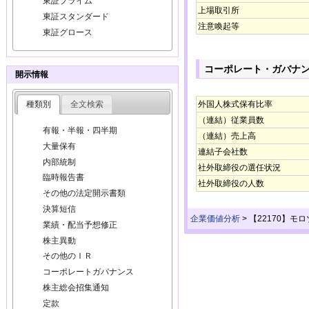
東証プライム
上場取引所
東証スタンダード
注意喚起等
東証グロース
コーポレート・ガバナ
開示情報
種類別
全文検索
外国人株式保有比率
（連結）従業員数
有報・半報・四半期
（連結）売上高
大量保有
連結子会社数
内部統制
社外取締役の選任状況
臨時報告書
社外取締役の人数
その他の法定開示書類
決算短信
企業価値分析
>
【22170】モ
業績・配当予想修正
株主異動
その他のＩＲ
コーポレートガバナンス
株主総会招集通知
定款