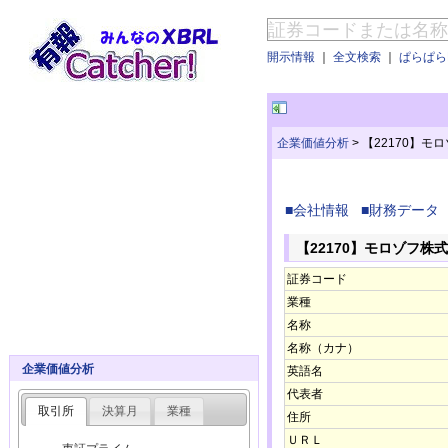
開示情報
｜
全文検索
｜
ぱらぱらE
企業価値分析
>
【22170】モ
■会社情報
■財務データ
【22170】モロゾフ株
証券コード
業種
名称
名称（カナ）
企業価値分析
英語名
代表者
取引所
決算月
業種
住所
ＵＲＬ