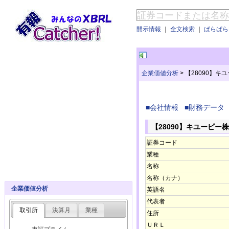
開示情報
｜
全文検索
｜
ぱらぱらE
企業価値分析
>
【28090】キ
■会社情報
■財務データ
【28090】キユーピー
証券コード
業種
名称
名称（カナ）
企業価値分析
英語名
代表者
取引所
決算月
業種
住所
ＵＲＬ