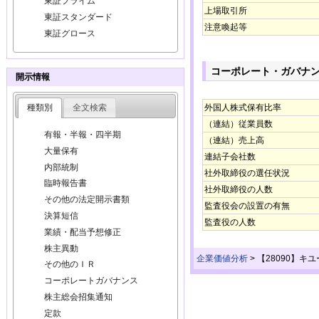
東証プライム
上場取引所
東証スタンダード
注意喚起等
東証グロース
コーポレート・ガバナ
開示情報
種類別
全文検索
外国人株式保有比率
（連結）従業員数
有報・半報・四半期
（連結）売上高
大量保有
連結子会社数
内部統制
社外取締役の選任状況
臨時報告書
社外取締役の人数
その他の法定開示書類
監査役会の設置の有無
決算短信
監査役の人数
業績・配当予想修正
株主異動
企業価値分析
>
【28090】キ
その他のＩＲ
コーポレートガバナンス
株主総会招集通知
定款