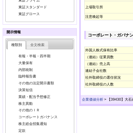
東証プライム
上場取引所
東証スタンダード
東証グロース
注意喚起等
開示情報
コーポレート・ガバナ
種類別
全文検索
外国人株式保有比率
有報・半報・四半期
（連結）従業員数
大量保有
（連結）売上高
内部統制
連結子会社数
臨時報告書
社外取締役の選任状況
その他の法定開示書類
社外取締役の人数
決算短信
業績・配当予想修正
企業価値分析
>
【39430】大
株主異動
その他のＩＲ
コーポレートガバナンス
株主総会招集通知
定款