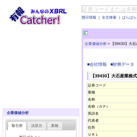
開示情報
｜
全文検索
｜
ぱらぱらE
企業価値分析
>
【39430】大
■会社情報
■財務データ
【39430】大石産業株
証券コード
業種
名称
名称（カナ）
企業価値分析
英語名
代表者
取引所
決算月
業種
住所
ＵＲＬ