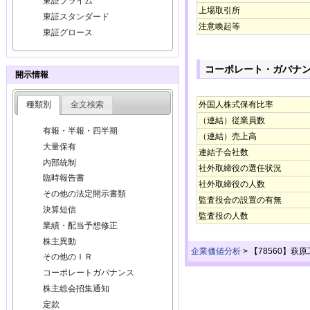
東証プライム
上場取引所
東証スタンダード
注意喚起等
東証グロース
コーポレート・ガバナ
開示情報
種類別
全文検索
外国人株式保有比率
（連結）従業員数
有報・半報・四半期
（連結）売上高
大量保有
連結子会社数
内部統制
社外取締役の選任状況
臨時報告書
社外取締役の人数
その他の法定開示書類
監査役会の設置の有無
決算短信
監査役の人数
業績・配当予想修正
株主異動
企業価値分析
>
【78560】萩
その他のＩＲ
コーポレートガバナンス
株主総会招集通知
定款