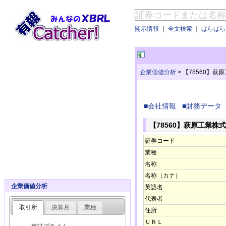
開示情報
｜
全文検索
｜
ぱらぱらE
企業価値分析
>
【78560】萩
■会社情報
■財務データ
【78560】萩原工業株
証券コード
業種
名称
名称（カナ）
企業価値分析
英語名
代表者
取引所
決算月
業種
住所
ＵＲＬ