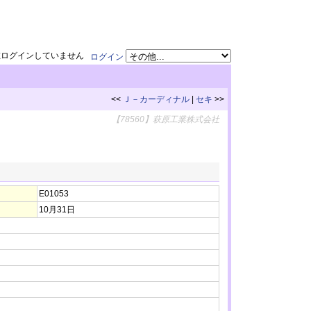
在ログインしていません
ログイン
<<
Ｊ－カーディナル
|
セキ
>>
【78560】萩原工業株式会社
E01053
10月31日