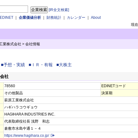
[IR全文検索]
DINET
｜
企業価値分析
｜
財務統計
｜
カレンダー
｜
About
現
原工業株式会社
>
会社情報
■予想・実績
■ＩＲ・有報
■大株主
式会社
78560
EDINETコード
その他製品
決算期
萩原工業株式会社
ハギハラコウギョウ
HAGIHARA INDUSTRIES INC.
代表取締役社長 浅野 和志
倉敷市水島中通１－４
https://www.hagihara.co.jp/