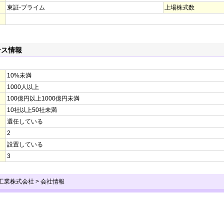
東証-プライム
上場株式数
ンス情報
10%未満
1000人以上
100億円以上1000億円未満
10社以上50社未満
選任している
2
設置している
3
原工業株式会社
>
会社情報