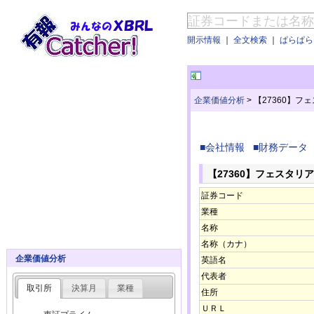
開示情報
｜
全文検索
｜
ぱらぱらE
企業価値分析
>
【27360】
■会社情報
■財務データ
【27360】フェスタ
証券コード
業種
名称
名称（カナ）
企業価値分析
英語名
代表者
取引所
決算月
業種
住所
ＵＲＬ