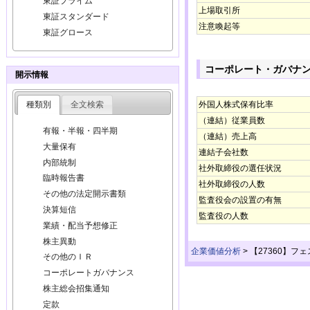
東証プライム
上場取引所
東証スタンダード
注意喚起等
東証グロース
コーポレート・ガバナ
開示情報
種類別
全文検索
外国人株式保有比率
（連結）従業員数
有報・半報・四半期
（連結）売上高
大量保有
連結子会社数
内部統制
社外取締役の選任状況
臨時報告書
社外取締役の人数
その他の法定開示書類
監査役会の設置の有無
決算短信
監査役の人数
業績・配当予想修正
株主異動
企業価値分析
>
【27360】
その他のＩＲ
コーポレートガバナンス
株主総会招集通知
定款