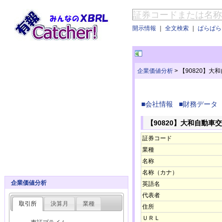
開示情報
｜
全文検索
｜
ぱらぱらE
企業価値分析
>
【90820】大
■会社情報
■財務データ
【90820】大和自動車
証券コード
業種
名称
名称（カナ）
企業価値分析
英語名
代表者
取引所
決算月
業種
住所
ＵＲＬ