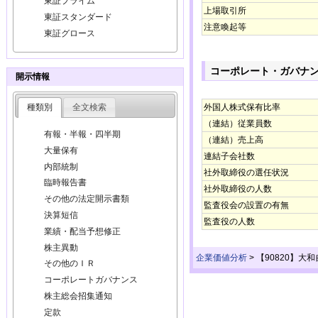
東証プライム
上場取引所
東証スタンダード
注意喚起等
東証グロース
コーポレート・ガバナ
開示情報
種類別
全文検索
外国人株式保有比率
（連結）従業員数
有報・半報・四半期
（連結）売上高
大量保有
連結子会社数
内部統制
社外取締役の選任状況
臨時報告書
社外取締役の人数
その他の法定開示書類
監査役会の設置の有無
決算短信
監査役の人数
業績・配当予想修正
株主異動
企業価値分析
>
【90820】大
その他のＩＲ
コーポレートガバナンス
株主総会招集通知
定款