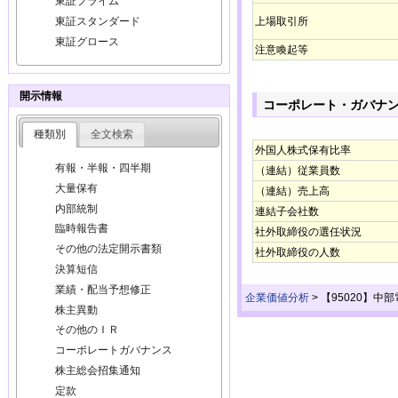
東証プライム
上場取引所
東証スタンダード
東証グロース
注意喚起等
開示情報
コーポレート・ガバナ
種類別
全文検索
外国人株式保有比率
有報・半報・四半期
（連結）従業員数
大量保有
（連結）売上高
内部統制
連結子会社数
臨時報告書
社外取締役の選任状況
その他の法定開示書類
社外取締役の人数
決算短信
業績・配当予想修正
企業価値分析
>
【95020】中
株主異動
その他のＩＲ
コーポレートガバナンス
株主総会招集通知
定款