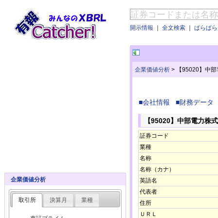
開示情報
｜
全文検索
｜
ぱらぱらE
企業価値分析
>
【95020】中
■会社情報
■財務データ
【95020】中部電力株
証券コード
業種
名称
名称（カナ）
企業価値分析
英語名
代表者
取引所
決算月
業種
住所
ＵＲＬ