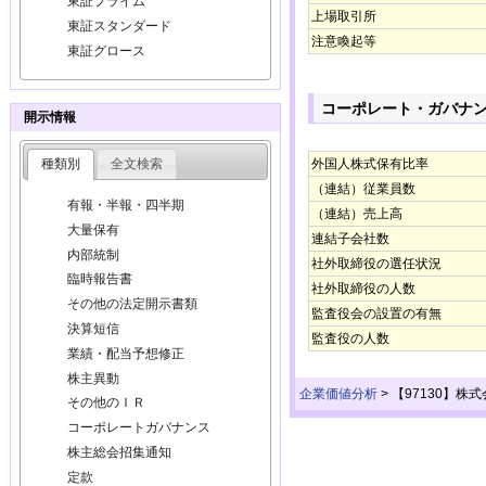
東証プライム
上場取引所
東証スタンダード
注意喚起等
東証グロース
コーポレート・ガバナ
開示情報
種類別
全文検索
外国人株式保有比率
（連結）従業員数
有報・半報・四半期
（連結）売上高
大量保有
連結子会社数
内部統制
社外取締役の選任状況
臨時報告書
社外取締役の人数
その他の法定開示書類
監査役会の設置の有無
決算短信
監査役の人数
業績・配当予想修正
株主異動
企業価値分析
>
【97130】株
その他のＩＲ
コーポレートガバナンス
株主総会招集通知
定款