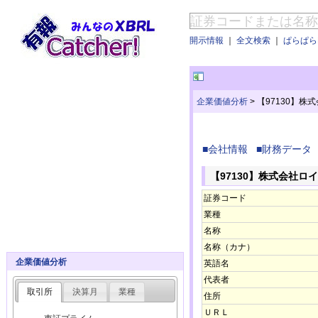
開示情報
｜
全文検索
｜
ぱらぱらE
企業価値分析
>
【97130】株
■会社情報
■財務データ
【97130】株式会社ロ
証券コード
業種
名称
名称（カナ）
企業価値分析
英語名
代表者
取引所
決算月
業種
住所
ＵＲＬ