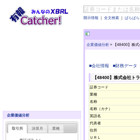
開示情報
｜
全文検索
｜
ぱらぱらE
企業価値分析
>
【48400】株
■会社情報
■財務データ
【48400】株式会社ト
証券コード
業種
名称
名称（カナ）
企業価値分析
英語名
代表者
取引所
決算月
業種
住所
ＵＲＬ