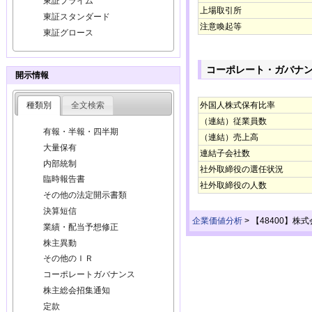
東証プライム
上場取引所
東証スタンダード
注意喚起等
東証グロース
コーポレート・ガバナ
開示情報
種類別
全文検索
外国人株式保有比率
（連結）従業員数
有報・半報・四半期
（連結）売上高
大量保有
連結子会社数
内部統制
社外取締役の選任状況
臨時報告書
社外取締役の人数
その他の法定開示書類
決算短信
企業価値分析
>
【48400】株
業績・配当予想修正
株主異動
その他のＩＲ
コーポレートガバナンス
株主総会招集通知
定款