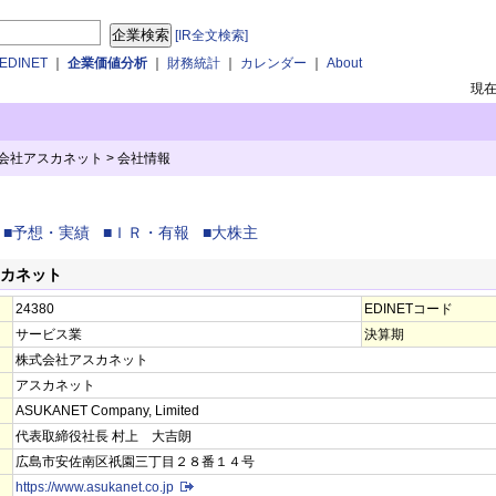
[IR全文検索]
DINET
｜
企業価値分析
｜
財務統計
｜
カレンダー
｜
About
現
式会社アスカネット
>
会社情報
■予想・実績
■ＩＲ・有報
■大株主
スカネット
24380
EDINETコード
サービス業
決算期
株式会社アスカネット
アスカネット
ASUKANET Company, Limited
代表取締役社長 村上 大吉朗
広島市安佐南区祇園三丁目２８番１４号
https://www.asukanet.co.jp