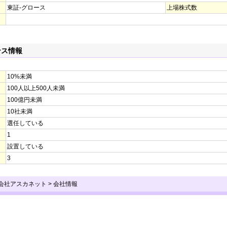
東証-グロース
上場株式数
ンス情報
10%未満
100人以上500人未満
100億円未満
10社未満
選任している
1
設置している
3
式会社アスカネット
>
会社情報