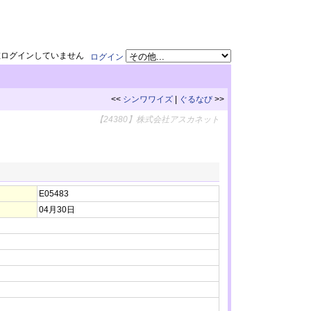
在ログインしていません
ログイン
<<
シンワワイズ
|
ぐるなび
>>
【24380】株式会社アスカネット
E05483
04月30日