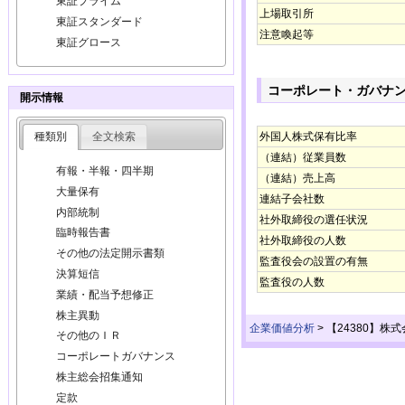
東証プライム
上場取引所
東証スタンダード
注意喚起等
東証グロース
コーポレート・ガバナ
開示情報
種類別
全文検索
外国人株式保有比率
（連結）従業員数
有報・半報・四半期
（連結）売上高
大量保有
連結子会社数
内部統制
社外取締役の選任状況
臨時報告書
社外取締役の人数
その他の法定開示書類
監査役会の設置の有無
決算短信
監査役の人数
業績・配当予想修正
株主異動
企業価値分析
>
【24380】株
その他のＩＲ
コーポレートガバナンス
株主総会招集通知
定款