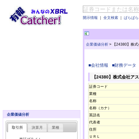
開示情報
｜
全文検索
｜
ぱらぱらE
企業価値分析
>
【24380】株
■会社情報
■財務データ
【24380】株式会社ア
証券コード
業種
名称
名称（カナ）
企業価値分析
英語名
代表者
取引所
決算月
業種
住所
ＵＲＬ