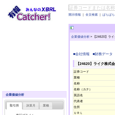
開示情報
｜
全文検索
｜
ぱらぱらE
企業価値分析
>
【24620】ラ
■会社情報
■財務データ
【24620】ライク株式
証券コード
業種
名称
名称（カナ）
企業価値分析
英語名
代表者
取引所
決算月
業種
住所
ＵＲＬ