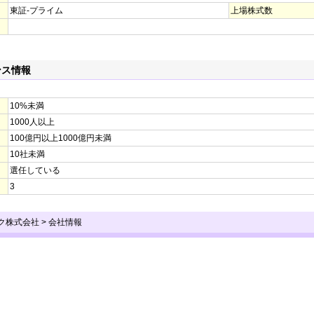
東証-プライム
上場株式数
ンス情報
10%未満
1000人以上
100億円以上1000億円未満
10社未満
選任している
3
イク株式会社
>
会社情報