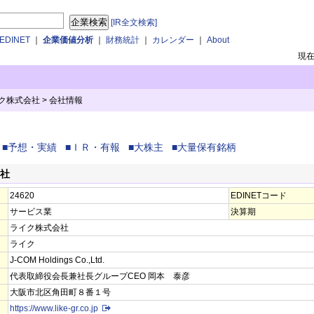
[IR全文検索]
DINET
｜
企業価値分析
｜
財務統計
｜
カレンダー
｜
About
現
イク株式会社
>
会社情報
■予想・実績
■ＩＲ・有報
■大株主
■大量保有銘柄
会社
24620
EDINETコード
サービス業
決算期
ライク株式会社
ライク
J-COM Holdings Co.,Ltd.
代表取締役会長兼社長グループCEO 岡本 泰彦
大阪市北区角田町８番１号
https://www.like-gr.co.jp