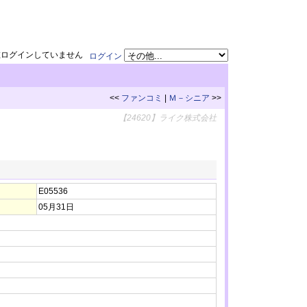
在ログインしていません
ログイン
<<
ファンコミ
|
Ｍ－シニア
>>
【24620】ライク株式会社
E05536
05月31日