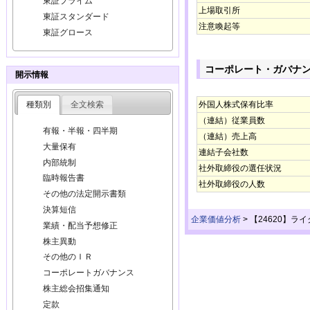
東証プライム
上場取引所
東証スタンダード
注意喚起等
東証グロース
コーポレート・ガバナ
開示情報
種類別
全文検索
外国人株式保有比率
（連結）従業員数
有報・半報・四半期
（連結）売上高
大量保有
連結子会社数
内部統制
社外取締役の選任状況
臨時報告書
社外取締役の人数
その他の法定開示書類
決算短信
企業価値分析
>
【24620】ラ
業績・配当予想修正
株主異動
その他のＩＲ
コーポレートガバナンス
株主総会招集通知
定款