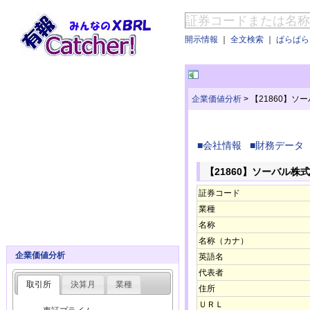
開示情報
｜
全文検索
｜
ぱらぱらE
企業価値分析
>
【21860】ソ
■会社情報
■財務データ
【21860】ソーバル株
証券コード
業種
名称
名称（カナ）
企業価値分析
英語名
代表者
取引所
決算月
業種
住所
ＵＲＬ