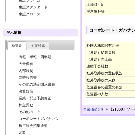
東証プライム
上場取引所
東証スタンダード
注意喚起等
東証グロース
コーポレート・ガバナ
開示情報
種類別
全文検索
外国人株式保有比率
（連結）従業員数
有報・半報・四半期
（連結）売上高
大量保有
連結子会社数
内部統制
社外取締役の選任状況
臨時報告書
社外取締役の人数
その他の法定開示書類
監査役会の設置の有無
決算短信
監査役の人数
業績・配当予想修正
株主異動
企業価値分析
>
【21860】ソ
その他のＩＲ
コーポレートガバナンス
株主総会招集通知
定款