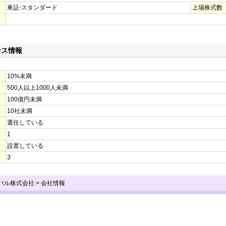
東証-スタンダード
上場株式数
ンス情報
10%未満
500人以上1000人未満
100億円未満
10社未満
選任している
1
設置している
3
ーバル株式会社
>
会社情報