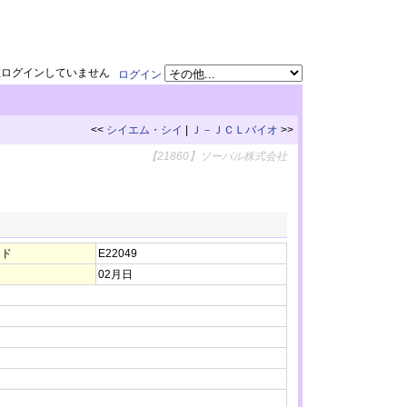
在ログインしていません
ログイン
<<
シイエム・シイ
|
Ｊ－ＪＣＬバイオ
>>
【21860】ソーバル株式会社
ード
E22049
02月日