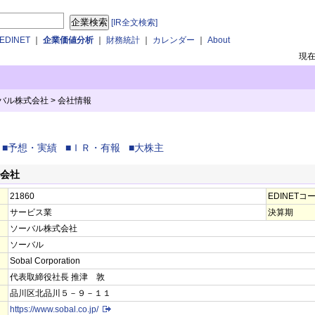
[IR全文検索]
DINET
｜
企業価値分析
｜
財務統計
｜
カレンダー
｜
About
現
ーバル株式会社
>
会社情報
■予想・実績
■ＩＲ・有報
■大株主
式会社
21860
EDINETコ
サービス業
決算期
ソーバル株式会社
ソーバル
Sobal Corporation
代表取締役社長 推津 敦
品川区北品川５－９－１１
https://www.sobal.co.jp/