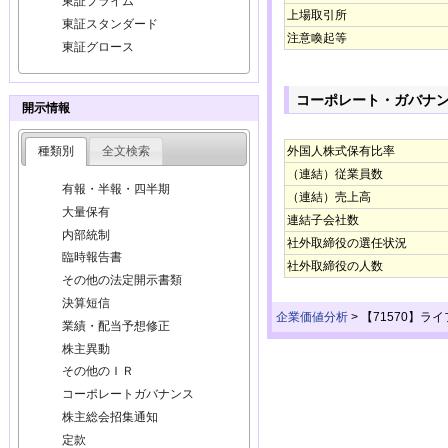
東証プライム
上場取引所
東証スタンダード
注意喚起等
東証グロース
コーポレート・ガバナ
開示情報
種類別
全文検索
外国人株式保有比率
（連結）従業員数
有報・半報・四半期
（連結）売上高
大量保有
連結子会社数
内部統制
社外取締役の選任状況
臨時報告書
社外取締役の人数
その他の法定開示書類
決算短信
企業価値分析
>
【71570】ラ
業績・配当予想修正
株主異動
その他のＩＲ
コーポレートガバナンス
株主総会招集通知
定款