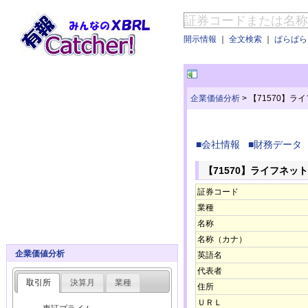
開示情報
｜
全文検索
｜
ぱらぱらE
企業価値分析
>
【71570】
■会社情報
■財務データ
【71570】ライフネッ
証券コード
業種
名称
名称（カナ）
企業価値分析
英語名
代表者
取引所
決算月
業種
住所
ＵＲＬ