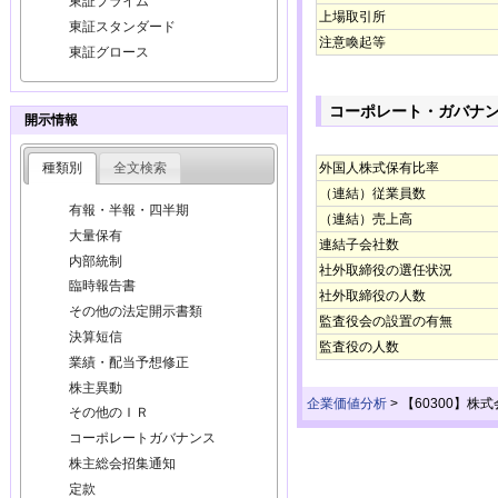
東証プライム
上場取引所
東証スタンダード
注意喚起等
東証グロース
コーポレート・ガバナ
開示情報
種類別
全文検索
外国人株式保有比率
（連結）従業員数
有報・半報・四半期
（連結）売上高
大量保有
連結子会社数
内部統制
社外取締役の選任状況
臨時報告書
社外取締役の人数
その他の法定開示書類
監査役会の設置の有無
決算短信
監査役の人数
業績・配当予想修正
株主異動
企業価値分析
>
【60300】株
その他のＩＲ
コーポレートガバナンス
株主総会招集通知
定款