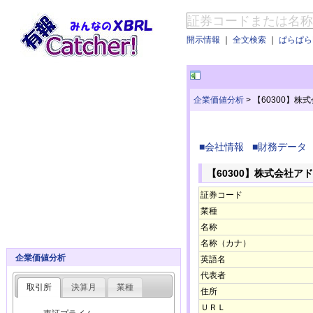
開示情報
｜
全文検索
｜
ぱらぱらE
企業価値分析
>
【60300】株
■会社情報
■財務データ
【60300】株式会社ア
証券コード
業種
名称
名称（カナ）
企業価値分析
英語名
代表者
取引所
決算月
業種
住所
ＵＲＬ