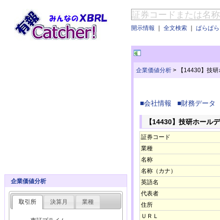
開示情報
｜
全文検索
｜
ぱらぱらE
企業価値分析
>
【14430】
■会社情報
■財務データ
【14430】技研ホール
証券コード
業種
名称
名称（カナ）
企業価値分析
英語名
代表者
取引所
決算月
業種
住所
ＵＲＬ