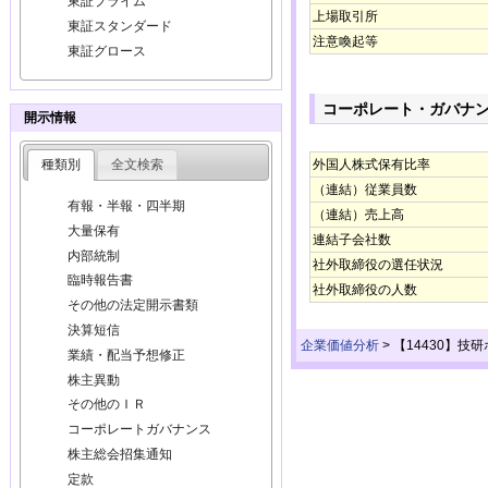
東証プライム
上場取引所
東証スタンダード
注意喚起等
東証グロース
コーポレート・ガバナ
開示情報
種類別
全文検索
外国人株式保有比率
（連結）従業員数
有報・半報・四半期
（連結）売上高
大量保有
連結子会社数
内部統制
社外取締役の選任状況
臨時報告書
社外取締役の人数
その他の法定開示書類
決算短信
企業価値分析
>
【14430】技
業績・配当予想修正
株主異動
その他のＩＲ
コーポレートガバナンス
株主総会招集通知
定款