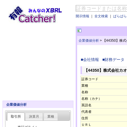
開示情報
｜
全文検索
｜
ぱらぱらE
企業価値分析
>
【44350】株
■会社情報
■財務データ
【44350】株式会社カ
証券コード
業種
名称
名称（カナ）
企業価値分析
英語名
代表者
取引所
決算月
業種
住所
ＵＲＬ