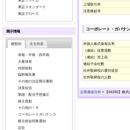
東証プライム
上場取引所
東証スタンダード
注意喚起等
東証グロース
コーポレート・ガバナ
開示情報
種類別
全文検索
外国人株式保有比率
（連結）従業員数
有報・半報・四半期
（連結）売上高
大量保有
連結子会社数
内部統制
社外取締役の選任状況
臨時報告書
社外取締役の人数
その他の法定開示書類
決算短信
企業価値分析
>
【44350】株
業績・配当予想修正
株主異動
その他のＩＲ
コーポレートガバナンス
株主総会招集通知
定款