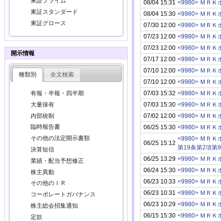
東証プライム
08/04 15:31
<9980> Ｍ
東証スタンダード
08/04 15:30
<9980> Ｍ
東証グロース
07/30 12:00
<9980> Ｍ
07/23 12:00
<9980> Ｍ
07/23 12:00
<9980> Ｍ
開示情報
07/17 12:00
<9980> Ｍ
07/10 12:00
<9980> Ｍ
種類別
全文検索
07/10 12:00
<9980> Ｍ
07/03 15:32
<9980> Ｍ
有報・半報・四半期
07/03 15:30
<9980> Ｍ
大量保有
内部統制
07/02 12:00
<9980> Ｍ
臨時報告書
06/25 15:30
<9980> Ｍ
その他の法定開示書類
<9980> Ｍ
06/25 15:12
第19条第2項第
決算短信
06/25 13:29
<9980> Ｍ
業績・配当予想修正
06/24 15:30
<9980> Ｍ
株主異動
06/23 10:33
<9980> Ｍ
その他のＩＲ
06/23 10:31
<9980> Ｍ
コーポレートガバナンス
06/23 10:29
<9980> Ｍ
株主総会招集通知
06/15 15:30
<9980> Ｍ
定款