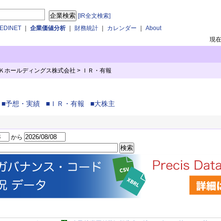
[IR全文検索]
DINET
｜
企業価値分析
｜
財務統計
｜
カレンダー
｜
About
現
ＭＲＫホールディングス株式会社
>
ＩＲ・有報
■予想・実績
■ＩＲ・有報
■大株主
から