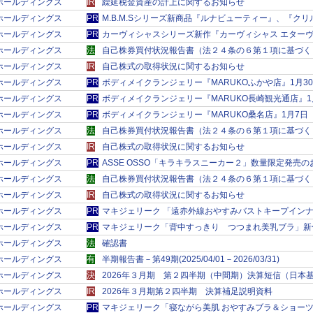
ＲＫホールディングス
IR
繰延税金資産の計上に関するお知らせ
ＲＫホールディングス
PR
M.B.M.Sシリーズ新商品『ルナビューティー』、『ク
ＲＫホールディングス
PR
カーヴィシャスシリーズ新作『カーヴィシャス エター
ＲＫホールディングス
法
自己株券買付状況報告書（法２４条の６第１項に基づく
ＲＫホールディングス
IR
自己株式の取得状況に関するお知らせ
ＲＫホールディングス
PR
ボディメイクランジェリー『MARUKOふかや店』1月
ＲＫホールディングス
PR
ボディメイクランジェリー『MARUKO長崎観光通店』
ＲＫホールディングス
PR
ボディメイクランジェリー『MARUKO桑名店』1月7
ＲＫホールディングス
法
自己株券買付状況報告書（法２４条の６第１項に基づく
ＲＫホールディングス
IR
自己株式の取得状況に関するお知らせ
ＲＫホールディングス
PR
ASSE OSSO「キラキラスニーカー２」数量限定発売の
ＲＫホールディングス
法
自己株券買付状況報告書（法２４条の６第１項に基づく
ＲＫホールディングス
IR
自己株式の取得状況に関するお知らせ
ＲＫホールディングス
PR
マキジェリーク 「遠赤外線おやすみバストキープイン
ＲＫホールディングス
PR
マキジェリーク「背中すっきり つつまれ美乳ブラ」新
ＲＫホールディングス
法
確認書
ＲＫホールディングス
有
半期報告書－第49期(2025/04/01－2026/03/31)
ＲＫホールディングス
決
2026年３月期 第２四半期（中間期）決算短信（日本
ＲＫホールディングス
IR
2026年３月期第２四半期 決算補足説明資料
ＲＫホールディングス
PR
マキジェリーク「寝ながら美肌 おやすみブラ＆ショー