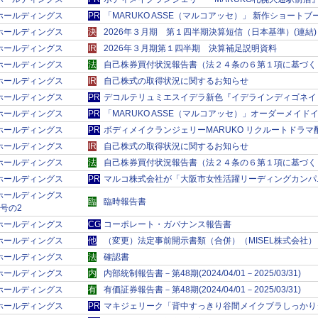
ＲＫホールディングス
PR
「MARUKO ASSE（マルコアッセ）」 新作ショー
ＲＫホールディングス
決
2026年３月期 第１四半期決算短信（日本基準）(連結)
ＲＫホールディングス
IR
2026年３月期第１四半期 決算補足説明資料
ＲＫホールディングス
法
自己株券買付状況報告書（法２４条の６第１項に基づく
ＲＫホールディングス
IR
自己株式の取得状況に関するお知らせ
ＲＫホールディングス
PR
デコルテリュミエスイデラ新色『イデラインディゴネイ
ＲＫホールディングス
PR
「MARUKO ASSE（マルコアッセ）」オーダーメイ
ＲＫホールディングス
PR
ボディメイクランジェリーMARUKO リクルートドラ
ＲＫホールディングス
IR
自己株式の取得状況に関するお知らせ
ＲＫホールディングス
法
自己株券買付状況報告書（法２４条の６第１項に基づく
ＲＫホールディングス
PR
マルコ株式会社が「大阪市女性活躍リーディングカンパ
ＲＫホールディングス
臨
臨時報告書
9号の2
ＲＫホールディングス
CG
コーポレート・ガバナンス報告書
ＲＫホールディングス
他
（変更）法定事前開示書類（合併）（MISEL株式会社）
ＲＫホールディングス
法
確認書
ＲＫホールディングス
内
内部統制報告書－第48期(2024/04/01－2025/03/31)
ＲＫホールディングス
有
有価証券報告書－第48期(2024/04/01－2025/03/31)
ＲＫホールディングス
PR
マキジェリーク「背中すっきり谷間メイクブラしっかり