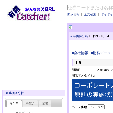
開示情報
｜
全文検索
｜
ぱらぱらE
企業価値分析
>
【99800】
■会社情報
■財務データ
ＩＲ
開示日
開示者／タイトル
企業価値分析
取引所
決算月
業種
ページ移動