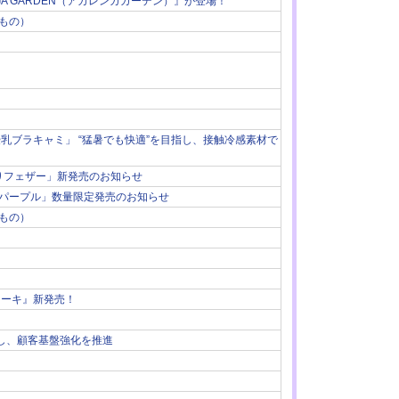
A GARDEN（アカレンガガーデン）』が登場！
もの）
乳ブラキャミ」 “猛暑でも快適”を目指し、接触冷感素材で
りフェザー」新発売のお知らせ
パープル」数量限定発売のお知らせ
もの）
ケーキ』新発売！
用し、顧客基盤強化を推進
）