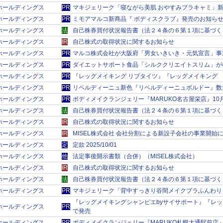
ＲＫホールディングス
PR
マキジェリーク「寝ながら美肌 おやすみブラキャミ」
ＲＫホールディングス
PR
ミモアマルコ新商品『 ボディスクラブ』発売のお知ら
ＲＫホールディングス
法
自己株券買付状況報告書（法２４条の６第１項に基づく
ＲＫホールディングス
IR
自己株式の取得状況に関するお知らせ
ＲＫホールディングス
PR
マルコ株式会社が大阪府「男女いきいき・元気宣言」事
ＲＫホールディングス
PR
ダイエットサポート食品「シルククリエイトスリム」が
ＲＫホールディングス
PR
『レッグメイキング リブタイツ』『レッグメイキング
ＲＫホールディングス
PR
リベルディーニュ新色『リベルディーニュボルドー』数
ＲＫホールディングス
PR
ボディメイクランジェリー『MARUKO名古屋栄店』10
ＲＫホールディングス
法
自己株券買付状況報告書（法２４条の６第１項に基づく
ＲＫホールディングス
IR
自己株式の取得状況に関するお知らせ
ＲＫホールディングス
IR
MISEL株式会社 会社分割による新設子会社の事業開始
ＲＫホールディングス
定
定款 2025/10/01
ＲＫホールディングス
他
法定事後開示書類（合併）（MISEL株式会社）
ＲＫホールディングス
IR
自己株式の取得状況に関するお知らせ
ＲＫホールディングス
法
自己株券買付状況報告書（法２４条の６第１項に基づく
ＲＫホールディングス
PR
マキジェリーク「背中すっきり谷間メイクブラふんわり
『レッグメイキングシャンピエbyサイサポート』『レッ
ＲＫホールディングス
PR
で発売
ＲＫホールディングス
PR
ボディメイクランジェリー『MARUKO札幌大通駅前店