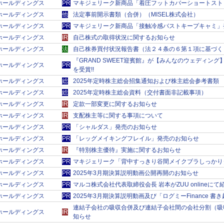
ＲＫホールディングス
PR
マキジェリーク新商品「着圧フットカバーショートスト
ＲＫホールディングス
他
法定事前開示書類（合併）（MISEL株式会社）
ＲＫホールディングス
PR
マキジェリーク新商品「接触冷感バストキープキャミ」
ＲＫホールディングス
IR
自己株式の取得状況に関するお知らせ
ＲＫホールディングス
法
自己株券買付状況報告書（法２４条の６第１項に基づく
『GRAND SWEET迎賓館』が【みんなのウェディン
ＲＫホールディングス
PR
を受賞!!
ＲＫホールディングス
総
2025年定時株主総会招集通知および株主総会参考書類
ＲＫホールディングス
総
2025年定時株主総会資料（交付書面非記載事項）
ＲＫホールディングス
IR
定款一部変更に関するお知らせ
ＲＫホールディングス
IR
支配株主等に関する事項について
ＲＫホールディングス
PR
「シャルダス」発売のお知らせ
ＲＫホールディングス
PR
「レッグメイキングフレイル」発売のお知らせ
ＲＫホールディングス
IR
『特別株主優待』実施に関するお知らせ
ＲＫホールディングス
PR
マキジェリーク「背中すっきり谷間メイクブラしっかり
ＲＫホールディングス
PR
2025年3月期決算説明動画公開再開のお知らせ
ＲＫホールディングス
PR
マルコ株式会社代表取締役会長 岩本がZUU onlineに
ＲＫホールディングス
PR
2025年3月期決算説明動画及び「ログミーFinance 
連結子会社の吸収合併及び連結子会社間の会社分割（吸
ＲＫホールディングス
IR
知らせ