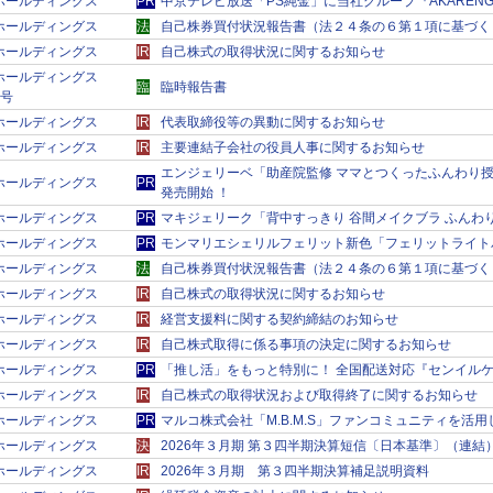
ＲＫホールディングス
PR
中京テレビ放送「PS純金」に当社グループ『AKARENG
ＲＫホールディングス
法
自己株券買付状況報告書（法２４条の６第１項に基づく
ＲＫホールディングス
IR
自己株式の取得状況に関するお知らせ
ＲＫホールディングス
臨
臨時報告書
9号
ＲＫホールディングス
IR
代表取締役等の異動に関するお知らせ
ＲＫホールディングス
IR
主要連結子会社の役員人事に関するお知らせ
エンジェリーベ「助産院監修 ママとつくったふんわり授
ＲＫホールディングス
PR
発売開始 ！
ＲＫホールディングス
PR
マキジェリーク「背中すっきり 谷間メイクブラ ふんわ
ＲＫホールディングス
PR
モンマリエシェリルフェリット新色「フェリットライト
ＲＫホールディングス
法
自己株券買付状況報告書（法２４条の６第１項に基づく
ＲＫホールディングス
IR
自己株式の取得状況に関するお知らせ
ＲＫホールディングス
IR
経営支援料に関する契約締結のお知らせ
ＲＫホールディングス
IR
自己株式取得に係る事項の決定に関するお知らせ
ＲＫホールディングス
PR
「推し活」をもっと特別に！ 全国配送対応『センイル
ＲＫホールディングス
IR
自己株式の取得状況および取得終了に関するお知らせ
ＲＫホールディングス
PR
マルコ株式会社「M.B.M.S」ファンコミュニティを活
ＲＫホールディングス
決
2026年３月期 第３四半期決算短信〔日本基準〕（連結
ＲＫホールディングス
IR
2026年３月期 第３四半期決算補足説明資料