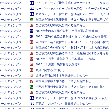
ＲＫホールディングス
PR
マキジェリーク「接触冷感お腹サポートキャミ」発売の
ＲＫホールディングス
PR
カーヴィシャスエターヴェリー新色「エターヴェリーピ
ＲＫホールディングス
PR
マキジェリーク「背中すっきり谷間メイクブラ ふんわり
ＲＫホールディングス
法
自己株券買付状況報告書（法２４条の６第１項に基づく
ＲＫホールディングス
IR
自己株式の取得状況に関するお知らせ
ＲＫホールディングス
総
2026年定時株主総会資料（交付書面非記載事項）
ＲＫホールディングス
総
2026年定時株主総会招集通知および株主総会参考書類
ＲＫホールディングス
IR
自己株式立会外買付取引（ToSTNeT-3）による自己株
ＲＫホールディングス
IR
自己株式立会外買付取引（ToSTNeT-3）による自己
ＲＫホールディングス
IR
自己株式の取得に係る事項の一部変更に関するお知らせ
ＲＫホールディングス
決
2026年３月期 決算短信（日本基準）（連結）
ＲＫホールディングス
IR
2026年３月期 決算補足説明資料
ＲＫホールディングス
IR
減資に関するお知らせ
ＲＫホールディングス
IR
経営支援料に関する契約締結のお知らせ
ＲＫホールディングス
修
通期連結業績予想の修正に関するお知らせ
ＲＫホールディングス
法
自己株券買付状況報告書（法２４条の６第１項に基づく
ＲＫホールディングス
IR
自己株式の取得状況に関するお知らせ
ＲＫホールディングス
PR
マキジェリーク「背中すっきり つつまれ美乳ブラ ふん
ＲＫホールディングス
PR
新商品「プレヴァン」発売開始のお知らせ