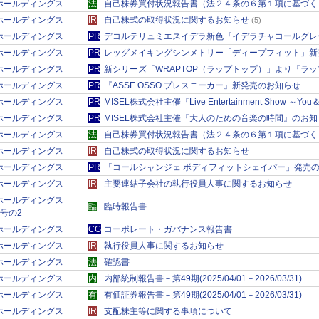
ＲＫホールディングス
法
自己株券買付状況報告書（法２４条の６第１項に基づく
ＲＫホールディングス
IR
自己株式の取得状況に関するお知らせ
(5)
ＲＫホールディングス
PR
デコルテリュミエスイデラ新色『イデラチャコールグレ
ＲＫホールディングス
PR
レッグメイキングシンメトリー「ディープフィット」新
ＲＫホールディングス
PR
新シリーズ「WRAPTOP（ラップトップ）」より『ラ
ＲＫホールディングス
PR
『ASSE OSSO プレスニーカー』新発売のお知らせ
ＲＫホールディングス
PR
MISEL株式会社主催『Live Entertainment Show ～
ＲＫホールディングス
PR
MISEL株式会社主催『大人のための音楽の時間』のお知
ＲＫホールディングス
法
自己株券買付状況報告書（法２４条の６第１項に基づく
ＲＫホールディングス
IR
自己株式の取得状況に関するお知らせ
ＲＫホールディングス
PR
「コールシャンジェ ボディフィットシェイパー」発売
ＲＫホールディングス
IR
主要連結子会社の執行役員人事に関するお知らせ
ＲＫホールディングス
臨
臨時報告書
9号の2
ＲＫホールディングス
CG
コーポレート・ガバナンス報告書
ＲＫホールディングス
IR
執行役員人事に関するお知らせ
ＲＫホールディングス
法
確認書
ＲＫホールディングス
内
内部統制報告書－第49期(2025/04/01－2026/03/31)
ＲＫホールディングス
有
有価証券報告書－第49期(2025/04/01－2026/03/31)
ＲＫホールディングス
IR
支配株主等に関する事項について