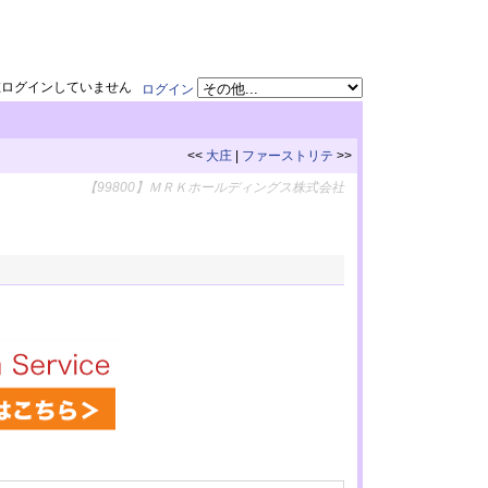
在ログインしていません
ログイン
<<
大庄
|
ファーストリテ
>>
【99800】ＭＲＫホールディングス株式会社