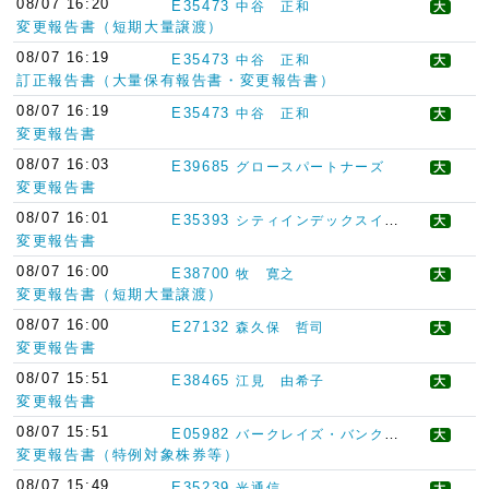
08/07 16:20
E35473
中谷 正和
大
変更報告書（短期大量譲渡）
08/07 16:19
E35473
中谷 正和
大
訂正報告書（大量保有報告書・変更報告書）
08/07 16:19
E35473
中谷 正和
大
変更報告書
08/07 16:03
E39685
グロースパートナーズ
大
変更報告書
08/07 16:01
E35393
シティインデックスイレブンス
大
変更報告書
08/07 16:00
E38700
牧 寛之
大
変更報告書（短期大量譲渡）
08/07 16:00
E27132
森久保 哲司
大
変更報告書
08/07 15:51
E38465
江見 由希子
大
変更報告書
08/07 15:51
E05982
バークレイズ・バンク・ピーエルシー
大
変更報告書（特例対象株券等）
08/07 15:49
E35239
光通信
大