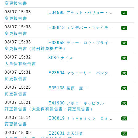
変更報告書
08/07 15:33
E34595
アセット・バリュー・インベスターズ・リミテッド
大
変更報告書
08/07 15:33
E35813
エンデバー・ユナイテッド
大
変更報告書
08/07 15:33
E33958
ティー・ロウ・プライス・ジャパン
大
変更報告書（特例対象株券等）
08/07 15:32
8089
ナイス
大
大量保有報告書
08/07 15:31
E23594
マッコーリー バンク リミテッド
大
変更報告書
08/07 15:25
E35168
柴原 慶一
大
変更報告書
08/07 15:21
E41900
アポロ・キャピタル
大
訂正報告書（大量保有報告書・変更報告書）
08/07 15:14
E30819
Ｉｎｖｅｓｃｏ Ｃａｐｉｔａｌ Ｍａｎａｇｅｍｅｎｔ ＬＬＣ
大
変更報告書
08/07 15:09
E23631
楽天証券
大