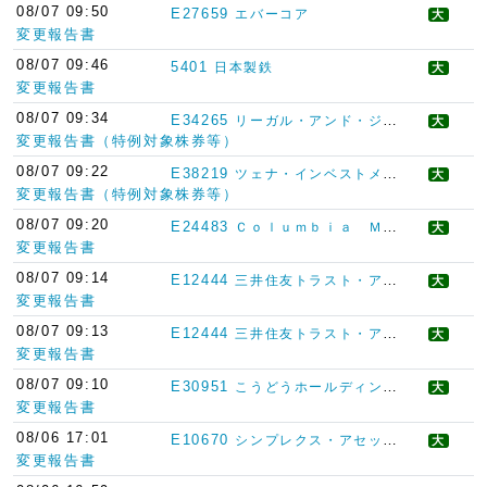
08/07 09:50
E27659
エバーコア
大
変更報告書
08/07 09:46
5401
日本製鉄
大
変更報告書
08/07 09:34
E34265
リーガル・アンド・ジェネラル・インベストメント・マネジメント・リミテッド
大
変更報告書（特例対象株券等）
08/07 09:22
E38219
ツェナ・インベストメント・マネジメント・エルエルシー（Ｐｚｅｎａ Ｉｎｖｅｓｔｍｅｎｔ Ｍａｎａｇｅｍｅｎｔ， ＬＬＣ）
大
変更報告書（特例対象株券等）
08/07 09:20
E24483
Ｃｏｌｕｍｂｉａ Ｍａｎａｇｅｍｅｎｔ Ｉｎｖｅｓｔｍｅｎｔ Ａｄｖｉｓｅｒｓ， ＬＬＣ
大
変更報告書
08/07 09:14
E12444
三井住友トラスト・アセットマネジメント
大
変更報告書
08/07 09:13
E12444
三井住友トラスト・アセットマネジメント
大
変更報告書
08/07 09:10
E30951
こうどうホールディングス
大
変更報告書
08/06 17:01
E10670
シンプレクス・アセット・マネジメント
大
変更報告書