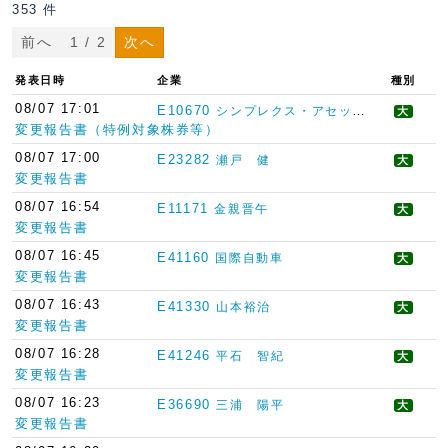
353 件
前へ
1 / 2
次へ
発表日時
企業
種別
08/07 17:01
E10670
シンプレクス・アセット・マネジメント
大
変更報告書（特例対象株券等）
08/07 17:00
E23282
瀬戸 健
大
変更報告書
08/07 16:54
E11171
金親晋午
大
変更報告書
08/07 16:45
E41160
国際自動車
大
変更報告書
08/07 16:43
E41330
山本裕治
大
変更報告書
08/07 16:28
E41246
平石 智紀
大
変更報告書
08/07 16:23
E36690
三浦 陽平
大
変更報告書