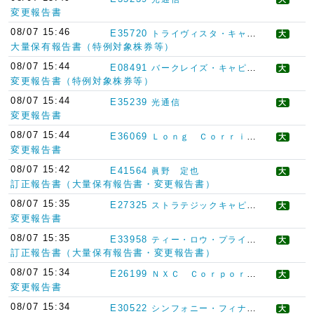
変更報告書
08/07 15:46
E35720
トライヴィスタ・キャピタル
大
大量保有報告書（特例対象株券等）
08/07 15:44
E08491
バークレイズ・キャピタル・セキュリティーズ・リミテッド
大
変更報告書（特例対象株券等）
08/07 15:44
E35239
光通信
大
変更報告書
08/07 15:44
E36069
Ｌｏｎｇ Ｃｏｒｒｉｄｏｒ Ａｓｓｅｔ Ｍａｎａｇｅｍｅｎｔ Ｌｉｍｉｔｅｄ
大
変更報告書
08/07 15:42
E41564
眞野 定也
大
訂正報告書（大量保有報告書・変更報告書）
08/07 15:35
E27325
ストラテジックキャピタル
大
変更報告書
08/07 15:35
E33958
ティー・ロウ・プライス・ジャパン
大
訂正報告書（大量保有報告書・変更報告書）
08/07 15:34
E26199
ＮＸＣ Ｃｏｒｐｏｒａｔｉｏｎ
大
変更報告書
08/07 15:34
E30522
シンフォニー・フィナンシャル・パートナーズ（シンガポール）ピーティーイー・リミテッド
大