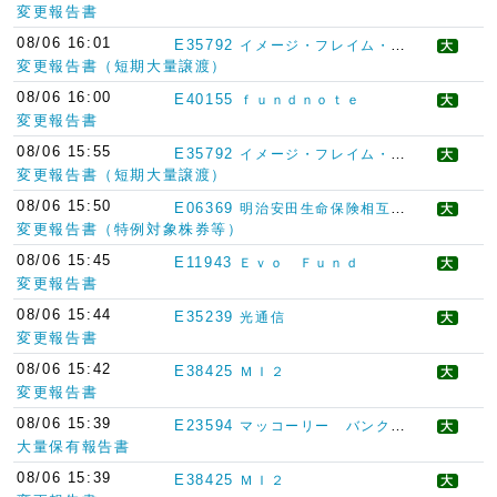
変更報告書
08/06 16:01
E35792
イメージ・フレイム・インベストメント（香港）リミテッド
大
変更報告書（短期大量譲渡）
08/06 16:00
E40155
ｆｕｎｄｎｏｔｅ
大
変更報告書
08/06 15:55
E35792
イメージ・フレイム・インベストメント（香港）リミテッド
大
変更報告書（短期大量譲渡）
08/06 15:50
E06369
明治安田生命保険相互会社
大
変更報告書（特例対象株券等）
08/06 15:45
E11943
Ｅｖｏ Ｆｕｎｄ
大
変更報告書
08/06 15:44
E35239
光通信
大
変更報告書
08/06 15:42
E38425
ＭＩ２
大
変更報告書
08/06 15:39
E23594
マッコーリー バンク リミテッド
大
大量保有報告書
08/06 15:39
E38425
ＭＩ２
大