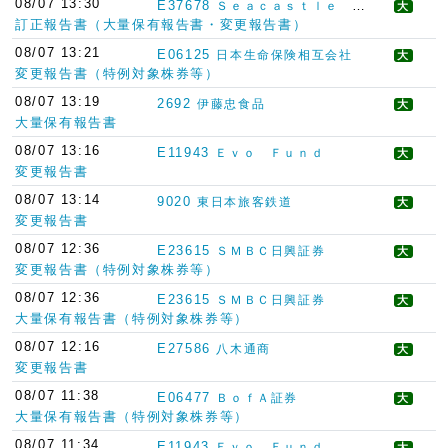
08/07 13:30
E37678
Ｓｅａｃａｓｔｌｅ Ｓｉｎｇａｐｏｒｅ Ｐｔｅ．Ｌｔｄ
大
訂正報告書（大量保有報告書・変更報告書）
08/07 13:21
E06125
日本生命保険相互会社
大
変更報告書（特例対象株券等）
08/07 13:19
2692
伊藤忠食品
大
大量保有報告書
08/07 13:16
E11943
Ｅｖｏ Ｆｕｎｄ
大
変更報告書
08/07 13:14
9020
東日本旅客鉄道
大
変更報告書
08/07 12:36
E23615
ＳＭＢＣ日興証券
大
変更報告書（特例対象株券等）
08/07 12:36
E23615
ＳＭＢＣ日興証券
大
大量保有報告書（特例対象株券等）
08/07 12:16
E27586
八木通商
大
変更報告書
08/07 11:38
E06477
ＢｏｆＡ証券
大
大量保有報告書（特例対象株券等）
08/07 11:34
E11943
Ｅｖｏ Ｆｕｎｄ
大