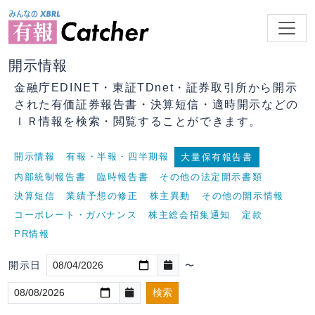
開示情報
金融庁EDINET・東証TDnet・証券取引所から開示
された有価証券報告書・決算短信・適時開示などの
ＩＲ情報を検索・閲覧することができます。
開示情報
有報・半報・四半期報
大量保有報告書
内部統制報告書
臨時報告書
その他の法定開示書類
決算短信
業績予想の修正
株主異動
その他の開示情報
コーポレート・ガバナンス
株主総会招集通知
定款
PR情報
開示日
〜
検索