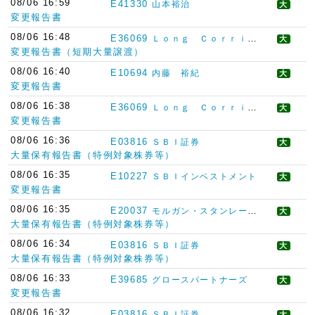
08/06 16:59
E41330
山本裕治
大
変更報告書
08/06 16:48
E36069
Ｌｏｎｇ Ｃｏｒｒｉｄｏｒ Ａｓｓｅｔ Ｍａｎａｇｅｍｅｎｔ Ｌｉｍｉｔｅｄ
大
変更報告書（短期大量譲渡）
08/06 16:40
E10694
内藤 裕紀
大
変更報告書
08/06 16:38
E36069
Ｌｏｎｇ Ｃｏｒｒｉｄｏｒ Ａｓｓｅｔ Ｍａｎａｇｅｍｅｎｔ Ｌｉｍｉｔｅｄ
大
変更報告書
08/06 16:36
E03816
ＳＢＩ証券
大
大量保有報告書（特例対象株券等）
08/06 16:35
E10227
ＳＢＩインベストメント
大
変更報告書
08/06 16:35
E20037
モルガン・スタンレー・アンド・カンパニー・インターナショナル・ピーエルシー
大
大量保有報告書（特例対象株券等）
08/06 16:34
E03816
ＳＢＩ証券
大
大量保有報告書（特例対象株券等）
08/06 16:33
E39685
グロースパートナーズ
大
変更報告書
08/06 16:32
E03816
ＳＢＩ証券
大