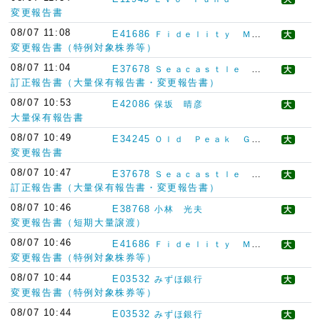
変更報告書
08/07 11:08
E41686
Ｆｉｄｅｌｉｔｙ Ｍａｎａｇｅｍｅｎｔ ＆ Ｒｅｓｅａｒｃｈ Ｃｏｍｐａｎｙ ＬＬＣ
大
変更報告書（特例対象株券等）
08/07 11:04
E37678
Ｓｅａｃａｓｔｌｅ Ｓｉｎｇａｐｏｒｅ Ｐｔｅ．Ｌｔｄ
大
訂正報告書（大量保有報告書・変更報告書）
08/07 10:53
E42086
保坂 晴彦
大
大量保有報告書
08/07 10:49
E34245
Ｏｌｄ Ｐｅａｋ Ｇｒｏｕｐ Ｌｔｄ．
大
変更報告書
08/07 10:47
E37678
Ｓｅａｃａｓｔｌｅ Ｓｉｎｇａｐｏｒｅ Ｐｔｅ．Ｌｔｄ
大
訂正報告書（大量保有報告書・変更報告書）
08/07 10:46
E38768
小林 光夫
大
変更報告書（短期大量譲渡）
08/07 10:46
E41686
Ｆｉｄｅｌｉｔｙ Ｍａｎａｇｅｍｅｎｔ ＆ Ｒｅｓｅａｒｃｈ Ｃｏｍｐａｎｙ ＬＬＣ
大
変更報告書（特例対象株券等）
08/07 10:44
E03532
みずほ銀行
大
変更報告書（特例対象株券等）
08/07 10:44
E03532
みずほ銀行
大