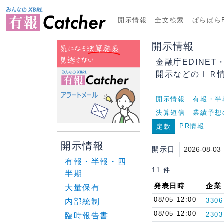
開示情報
全文検索
ぱらぱらE
開示情報
金融庁EDINE
開示などのＩＲ
開示情報
有報・半
決算短信
業績予想
PR情報
定款
開示情報
開示日
有報・半報・四
11 件
半期
発表日時
企業
大量保有
08/05 12:00
3306
内部統制
08/05 12:00
2303
臨時報告書