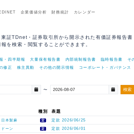
DINET
企業価値分析
財務統計
カレンダー
T・東証TDnet・証券取引所から開示された有価証券報告
情報を検索・閲覧することができます。
報・四半期報
大量保有報告書
内部統制報告書
臨時報告書
そ
の修正
株主異動
その他の開示情報
コーポレート・ガバナンス
検索
〜
種別
表題
定款 2026/06/25
日本製麻
定
定款 2026/06/01
ドーン
定