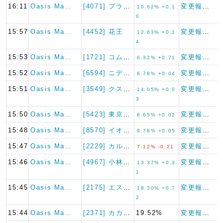
16:11
Oasis Ma…
[4071] プラスアルファ・…
変更報告書
10.62% +0.1
0
15:57
Oasis Ma…
[4452] 花王
変更報告書
12.63% +0.1
4
15:53
Oasis Ma…
[1721] コムシスホールデ…
変更報告書
6.32% +0.71
15:52
Oasis Ma…
[6594] ニデック
変更報告書
6.78% +0.04
15:51
Oasis Ma…
[3549] クスリのアオキホ…
変更報告書
14.05% +0.0
3
15:50
Oasis Ma…
[5423] 東京製鐵
変更報告書
8.65% +0.02
15:48
Oasis Ma…
[8570] イオンフィナンシ…
変更報告書
9.78% +0.05
15:47
Oasis Ma…
[2229] カルビー
変更報告書
7.12% -0.21
15:46
Oasis Ma…
[4967] 小林製薬
変更報告書
13.37% +0.3
1
15:45
Oasis Ma…
[2175] エス・エム・エス
変更報告書
18.30% +0.7
2
15:44
Oasis Ma…
[2371] カカクコム
19.52%
変更報告書