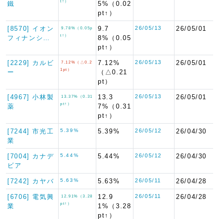
t↑）
鐵
5%（0.02
pt↑）
[8570] イオン
9.7
26/05/13
26/05/01
9.78%（0.05p
t↑）
フィナンシ…
8%（0.05
pt↑）
[2229] カルビ
7.12%
26/05/13
26/05/01
7.12%（△0.2
1pt）
ー
（△0.21
pt）
[4967] 小林製
13.3
26/05/13
26/05/01
13.37%（0.31
pt↑）
薬
7%（0.31
pt↑）
[7244] 市光工
5.39%
5.39%
26/05/12
26/04/30
業
[7004] カナデ
5.44%
5.44%
26/05/12
26/04/30
ビア
[7242] カヤバ
5.63%
5.63%
26/05/11
26/04/28
[6706] 電気興
12.9
26/05/11
26/04/28
12.91%（3.28
pt↑）
業
1%（3.28
pt↑）