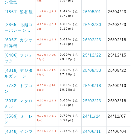
6.54pt）
4pt）
ン電気
[1861] 熊谷組
1.49%（△
26/05/01
26/04/23
1.49%（△8.7
8.72pt）
2pt）
[3865] 北越コ
4.80%（△
26/03/30
26/03/23
4.80%（△5.1
5.12pt）
2pt）
ーポレーシ…
[6952] カシオ
0.01%（△
26/02/26
26/02/18
0.01%（△5.1
5.18pt）
8pt）
計算機
[6406] フジテ
0.00%（△
25/12/22
25/12/15
0.00%（△29.
29.62pt）
62pt）
ック
[4819] デジタ
0.00%（△
25/09/30
25/09/22
0.00%（△17.
17.88pt）
88pt）
ルガレージ
[7732] トプコ
0.00%（△
25/09/18
25/09/10
0.00%（△10.
10.58pt）
58pt）
ン
[3978] マクロ
0.00%（△
25/03/26
25/03/18
0.00%（△8.1
8.10pt）
0pt）
ミル
[3569] セーレ
0.70%（△
24/11/14
24/11/07
0.70%（△5.9
5.91pt）
1pt）
ン
[4348] インフ
2.16%（△
24/06/11
24/06/04
2.16%（△3.4