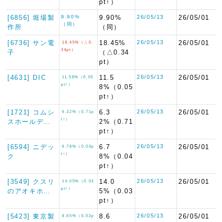
pt↑）
[6856] 堀場製
9.90%
9.90%
26/05/13
26/05/01
（同）
作所
（同）
[6736] サン電
18.45%
26/05/13
26/05/01
18.45%（△0.
34pt）
子
（△0.34
pt）
[4631] DIC
11.5
26/05/13
26/05/01
11.58%（0.05
pt↑）
8%（0.05
pt↑）
[1721] コムシ
6.3
26/05/13
26/05/01
6.32%（0.71p
t↑）
スホールデ…
2%（0.71
pt↑）
[6594] ニデッ
6.7
26/05/13
26/05/01
6.78%（0.04p
t↑）
ク
8%（0.04
pt↑）
[3549] クスリ
14.0
26/05/13
26/05/01
14.05%（0.03
pt↑）
のアオキホ…
5%（0.03
pt↑）
[5423] 東京製
8.6
26/05/13
26/05/01
8.65%（0.02p