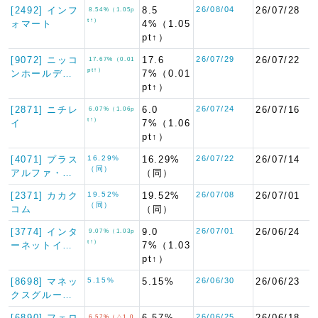
[2492] インフ
8.5
26/08/04
26/07/28
8.54%（1.05p
t↑）
ォマート
4%（1.05
pt↑）
[9072] ニッコ
17.6
26/07/29
26/07/22
17.67%（0.01
pt↑）
ンホールデ…
7%（0.01
pt↑）
[2871] ニチレ
6.0
26/07/24
26/07/16
6.07%（1.06p
t↑）
イ
7%（1.06
pt↑）
[4071] プラス
16.29%
16.29%
26/07/22
26/07/14
（同）
アルファ・…
（同）
[2371] カカク
19.52%
19.52%
26/07/08
26/07/01
（同）
コム
（同）
[3774] インタ
9.0
26/07/01
26/06/24
9.07%（1.03p
t↑）
ーネットイ…
7%（1.03
pt↑）
[8698] マネッ
5.15%
5.15%
26/06/30
26/06/23
クスグルー…
[6890] フェロ
6.57%
26/06/25
26/06/18
6.57%（△1.0