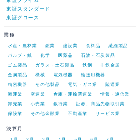
東証プライム
東証スタンダード
東証グロース
業種
水産・農林業
鉱業
建設業
食料品
繊維製品
パルプ・紙
化学
医薬品
石油・石炭製品
ゴム製品
ガラス・土石製品
鉄鋼
非鉄金属
金属製品
機械
電気機器
輸送用機器
精密機器
その他製品
電気・ガス業
陸運業
海運業
空運業
倉庫・運輸関連業
情報・通信業
卸売業
小売業
銀行業
証券、商品先物取引業
保険業
その他金融業
不動産業
サービス業
決算月
1月
2月
3月
4月
5月
6月
7月