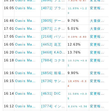
16:16
Oasis Ma…
[6890] フェローテック
変更報告書
7.63% -0.87
16:05
Oasis Ma…
[4071] プラスアルファ・…
変更報告書
11.85% +1.2
3
16:46
Oasis Ma…
[3905] データセクション
9.76%
大量保有報告書
17:01
Oasis Ma…
[2871] ニチレイ
5.01%
大量保有報告書
17:05
Oasis Ma…
[2168] パソナグループ
変更報告書
0.19% -4.83
16:05
Oasis Ma…
[4452] 花王
12.63%
変更報告書
16:20
Oasis Ma…
[9468] KADOKAWA
13.76%
変更報告書
16:18
Oasis Ma…
[7984] コクヨ
変更報告書
10.52% +0.6
1
16:16
Oasis Ma…
[6856] 堀場製作所
9.90%
変更報告書
16:15
Oasis Ma…
[6736] サン電子
変更報告書
18.45% -0.3
4
16:14
Oasis Ma…
[4631] DIC
変更報告書
11.58% +0.0
5
16:12
Oasis Ma…
[3774] インターネットイ…
変更報告書
8.04% +0.56