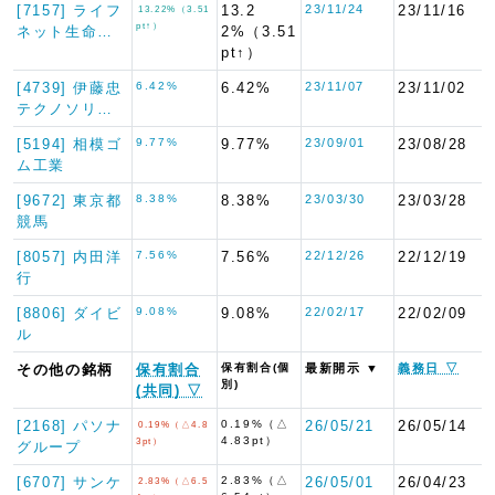
[7157] ライフ
13.2
23/11/24
23/11/16
13.22%（3.51
pt↑）
ネット生命…
2%（3.51
pt↑）
[4739] 伊藤忠
6.42%
6.42%
23/11/07
23/11/02
テクノソリ…
[5194] 相模ゴ
9.77%
9.77%
23/09/01
23/08/28
ム工業
[9672] 東京都
8.38%
8.38%
23/03/30
23/03/28
競馬
[8057] 内田洋
7.56%
7.56%
22/12/26
22/12/19
行
[8806] ダイビ
9.08%
9.08%
22/02/17
22/02/09
ル
その他の銘柄
保有割合
保有割合(個
最新開示 ▼
義務日 ▽
別)
(共同) ▽
[2168] パソナ
0.19%（△
26/05/21
26/05/14
0.19%（△4.8
4.83pt）
3pt）
グループ
[6707] サンケ
2.83%（△
26/05/01
26/04/23
2.83%（△6.5