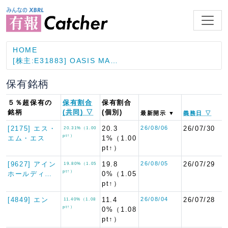
HOME
[株主:E31883] OASIS MA…
保有銘柄
５％超保有の
保有割合
保有割合
銘柄
(共同) ▽
(個別)
最新開示 ▼
義務日 ▽
[2175] エス・
20.3
26/08/06
26/07/30
20.31%（1.00
pt↑）
エム・エス
1%（1.00
pt↑）
[9627] アイン
19.8
26/08/05
26/07/29
19.80%（1.05
pt↑）
ホールディ…
0%（1.05
pt↑）
[4849] エン
11.4
26/08/04
26/07/28
11.40%（1.08
pt↑）
0%（1.08
pt↑）