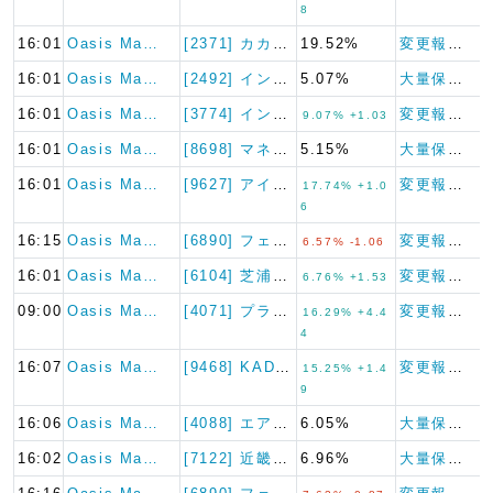
8
16:01
Oasis Ma…
[2371] カカクコム
19.52%
変更報告書
16:01
Oasis Ma…
[2492] インフォマート
5.07%
大量保有報告書
16:01
Oasis Ma…
[3774] インターネットイ…
変更報告書
9.07% +1.03
16:01
Oasis Ma…
[8698] マネックスグルー…
5.15%
大量保有報告書
16:01
Oasis Ma…
[9627] アインホールディ…
変更報告書
17.74% +1.0
6
16:15
Oasis Ma…
[6890] フェローテック
変更報告書
6.57% -1.06
16:01
Oasis Ma…
[6104] 芝浦機械
変更報告書
6.76% +1.53
09:00
Oasis Ma…
[4071] プラスアルファ・…
変更報告書
16.29% +4.4
4
16:07
Oasis Ma…
[9468] KADOKAWA
変更報告書
15.25% +1.4
9
16:06
Oasis Ma…
[4088] エア・ウォーター
6.05%
大量保有報告書
16:02
Oasis Ma…
[7122] 近畿車輛
6.96%
大量保有報告書