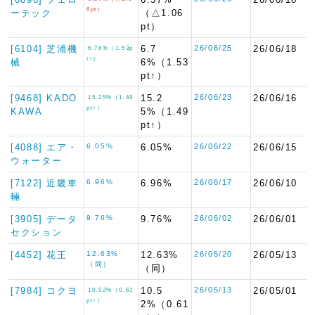
6pt）
ーテック
（△1.06
pt）
[6104] 芝浦機
6.7
26/06/25
26/06/18
6.76%（1.53p
t↑）
械
6%（1.53
pt↑）
[9468] KADO
15.2
26/06/23
26/06/16
15.25%（1.49
pt↑）
KAWA
5%（1.49
pt↑）
[4088] エア・
6.05%
6.05%
26/06/22
26/06/15
ウォーター
[7122] 近畿車
6.96%
6.96%
26/06/17
26/06/10
輛
[3905] データ
9.76%
9.76%
26/06/02
26/06/01
セクション
[4452] 花王
12.63%
12.63%
26/05/20
26/05/13
（同）
（同）
[7984] コクヨ
10.5
26/05/13
26/05/01
10.52%（0.61
pt↑）
2%（0.61