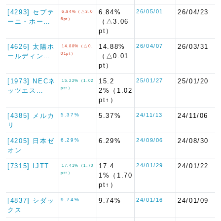
[4293] セプテ
6.84%
26/05/01
26/04/23
6.84%（△3.0
6pt）
ーニ・ホー…
（△3.06
pt）
[4626] 太陽ホ
14.88%
26/04/07
26/03/31
14.88%（△0.
01pt）
ールディン…
（△0.01
pt）
[1973] NECネ
15.2
25/01/27
25/01/20
15.22%（1.02
pt↑）
ッツエス…
2%（1.02
pt↑）
[4385] メルカ
5.37%
5.37%
24/11/13
24/11/06
リ
[4205] 日本ゼ
6.29%
6.29%
24/09/06
24/08/30
オン
[7315] IJTT
17.4
24/01/29
24/01/22
17.41%（1.70
pt↑）
1%（1.70
pt↑）
[4837] シダッ
9.74%
9.74%
24/01/16
24/01/09
クス