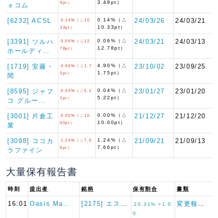
3.49pt）
9pt）
ォコム
[6232] ACSL
0.14%（△
24/03/26
24/03/21
0.14%（△10.
10.33pt）
33pt）
[3391] ツルハ
0.06%（△
24/03/21
24/03/13
0.06%（△12.
12.78pt）
78pt）
ホールディ…
[1719] 安藤・
4.90%（△
23/10/02
23/09/25
4.90%（△1.7
1.75pt）
5pt）
間
[8595] ジャフ
0.04%（△
23/01/27
23/01/20
0.04%（△5.2
5.22pt）
2pt）
コ グルー…
[3001] 片倉工
0.00%（△
21/12/27
21/12/20
0.00%（△10.
10.00pt）
00pt）
業
[3098] ココカ
1.24%（△
21/09/21
21/09/13
1.24%（△7.6
7.66pt）
6pt）
ラファイン
大量保有報告書
時刻
提出者
銘柄
保有割合
書類
16:01
Oasis Ma…
[2175] エス・エム・エス
変更報告書
20.31% +1.0
0