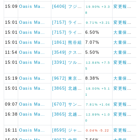
15:09
Oasis Ma…
[6406] フジテック
変更報告書
19.90% +3.3
8
15:01
Oasis Ma…
[7157] ライフネット生命…
変更報告書
9.71% +3.21
15:01
Oasis Ma…
[7157] ライフネット生命…
6.50%
大量保有報告書
15:01
Oasis Ma…
[1861] 熊谷組
7.07%
大量保有報告書
11:54
Oasis Ma…
[3549] クスリのアオキホ…
5.50%
大量保有報告書
15:01
Oasis Ma…
[3391] ツルハホールディ…
変更報告書
12.84% +7.5
5
15:19
Oasis Ma…
[9672] 東京都競馬
8.38%
大量保有報告書
15:01
Oasis Ma…
[3865] 北越コーポレーシ…
変更報告書
18.00% +5.1
1
09:07
Oasis Ma…
[6707] サンケン電気
変更報告書
7.81% +1.04
16:38
Oasis Ma…
[3865] 北越コーポレーシ…
変更報告書
12.89% +1.0
0
16:11
Oasis Ma…
[8595] ジャフコ グルー…
変更報告書（短期大量譲渡）
0.04% -5.22