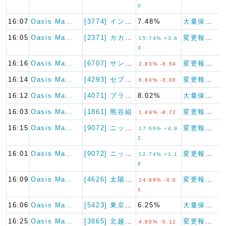
0
16:07
Oasis Ma…
[3774] インターネットイ…
7.48%
大量保有報告書
16:05
Oasis Ma…
[2371] カカクコム
変更報告書
15.74% +3.6
3
16:16
Oasis Ma…
[6707] サンケン電気
変更報告書（短期大量譲渡）
2.83% -6.54
16:14
Oasis Ma…
[4293] セプテーニ・ホー…
変更報告書
6.84% -3.06
16:12
Oasis Ma…
[4071] プラスアルファ・…
8.02%
大量保有報告書
16:03
Oasis Ma…
[1861] 熊谷組
変更報告書（短期大量譲渡）
1.49% -8.72
16:15
Oasis Ma…
[9072] ニッコンホールデ…
変更報告書
17.66% +4.9
2
16:01
Oasis Ma…
[9072] ニッコンホールデ…
変更報告書
12.74% +1.1
8
16:09
Oasis Ma…
[4626] 太陽ホールディン…
変更報告書
14.88% -0.0
1
16:06
Oasis Ma…
[5423] 東京製鐵
6.25%
大量保有報告書
16:25
Oasis Ma…
[3865] 北越コーポレーシ…
変更報告書
4.80% -5.12