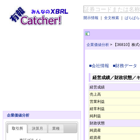
開示情報
｜
全文検索
｜
ぱらぱらE
企業価値分析
>
【36810】株
■会社情報
■財務データ
経営成績／財政状態／
経営成績
売上高
営業利益
経常利益
企業価値分析
純利益
財政状態
取引所
決算月
業種
純資産
総資産