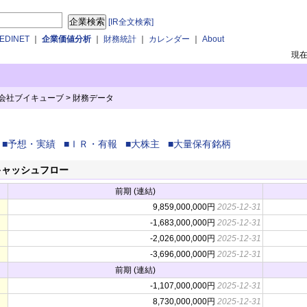
[IR全文検索]
DINET
｜
企業価値分析
｜
財務統計
｜
カレンダー
｜
About
現
式会社ブイキューブ
>
財務データ
■予想・実績
■ＩＲ・有報
■大株主
■大量保有銘柄
キャッシュフロー
前期 (連結)
9,859,000,000円
2025-12-31
-1,683,000,000円
2025-12-31
-2,026,000,000円
2025-12-31
-3,696,000,000円
2025-12-31
前期 (連結)
-1,107,000,000円
2025-12-31
8,730,000,000円
2025-12-31