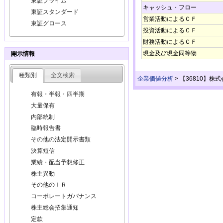
東証プライム
キャッシュ・フロー
東証スタンダード
営業活動によるＣＦ
東証グロース
投資活動によるＣＦ
財務活動によるＣＦ
現金及び現金同等物
開示情報
種類別
全文検索
企業価値分析
>
【36810】株
有報・半報・四半期
大量保有
内部統制
臨時報告書
その他の法定開示書類
決算短信
業績・配当予想修正
株主異動
その他のＩＲ
コーポレートガバナンス
株主総会招集通知
定款