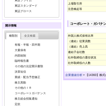
東証プライム
上場取引所
東証スタンダード
注意喚起等
東証グロース
コーポレート・ガバナ
開示情報
種類別
全文検索
外国人株式保有比率
（連結）従業員数
有報・半報・四半期
（連結）売上高
大量保有
連結子会社数
内部統制
社外取締役の選任状況
臨時報告書
社外取締役の人数
その他の法定開示書類
決算短信
企業価値分析
>
【14360】
業績・配当予想修正
株主異動
その他のＩＲ
コーポレートガバナンス
株主総会招集通知
定款