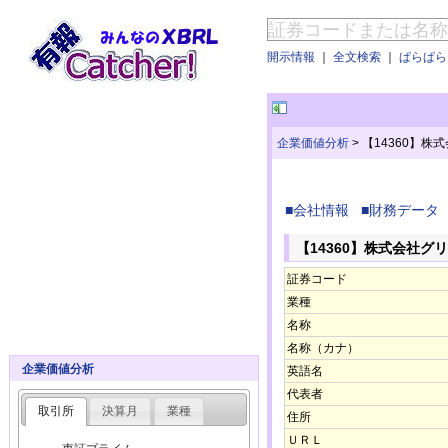
開示情報
｜
全文検索
｜
ぱらぱらE
企業価値分析
>
【14360】
■会社情報
■財務データ
【14360】株式会社
証券コード
業種
名称
名称（カナ）
企業価値分析
英語名
代表者
取引所
決算月
業種
住所
ＵＲＬ