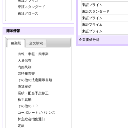
東証プライム
東証プライム
東証スタンダード
東証スタンダード
東証グロース
東証プライム
東証プライム
開示情報
東証プライム
企業価値分析
種類別
全文検索
有報・半報・四半期
大量保有
内部統制
臨時報告書
その他の法定開示書類
決算短信
業績・配当予想修正
株主異動
その他のＩＲ
コーポレートガバナンス
株主総会招集通知
定款