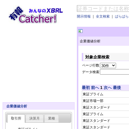
開示情報
｜
全文検索
｜
ぱらぱらE
企業価値分析
対象企業検索
ページ行数
データ検索
最初
前へ
1
次へ
最後
東証プライム
東証市場一部
企業価値分析
東証スタンダード
東証プライム
取引所
決算月
業種
東証スタンダード
東証スタンダード