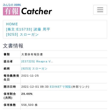
HOME
[株主:E15733] 諸藤 周平
[9253] スローガン
文書情報
書類
大量保有報告書
提出者
[E37225] Reapra V…
銘柄
[9253] スローガン
報告義務発
2021-11-25
生日
開示日時
2021-12-01 09:33
EDINETで閲覧
(外部リンク)
保有割合
20.46%
(共同)
保有株数
556,500 株