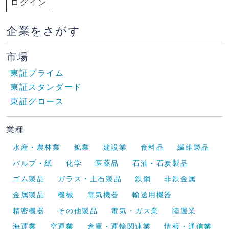
ログイン
企業をさがす
市場
東証プライム
東証スタンダード
東証グロース
業種
水産・農林業
鉱業
建設業
食料品
繊維製品
パルプ・紙
化学
医薬品
石油・石炭製品
ゴム製品
ガラス・土石製品
鉄鋼
非鉄金属
金属製品
機械
電気機器
輸送用機器
精密機器
その他製品
電気・ガス業
陸運業
海運業
空運業
倉庫・運輸関連業
情報・通信業