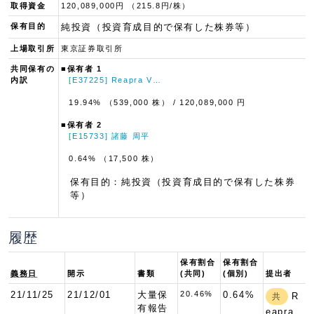
取得資金
120,089,000円 （215.8円/株）
保有目的
純投資（投資育成目的で保有した株券等）
上場取引所
東京証券取引所
共同保有の
■保有者 1
内訳
[E37225] Reapra V…
19.94% （539,000 株）
/ 120,089,000 円
■保有者 2
[E15733] 諸藤 周平
0.64% （17,500 株）
保有目的：純投資（投資育成目的で保有した株券
等）
履歴
保有割合
保有割合
義務日
開示
書類
(共同)
(個別)
提出者
21/11/25
21/12/01
大量保
20.46%
0.64%
R
共
有報告
eapra