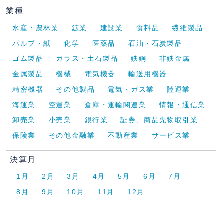
業種
水産・農林業
鉱業
建設業
食料品
繊維製品
パルプ・紙
化学
医薬品
石油・石炭製品
ゴム製品
ガラス・土石製品
鉄鋼
非鉄金属
金属製品
機械
電気機器
輸送用機器
精密機器
その他製品
電気・ガス業
陸運業
海運業
空運業
倉庫・運輸関連業
情報・通信業
卸売業
小売業
銀行業
証券、商品先物取引業
保険業
その他金融業
不動産業
サービス業
決算月
1月
2月
3月
4月
5月
6月
7月
8月
9月
10月
11月
12月