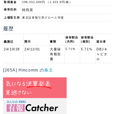
取得資金
298,532,000円 （1,320.9円/株）
保有目的
純投資
上場取引所
東京証券取引所グロース市場
履歴
保有割合
保有割合
義務日
開示
書類
(共同)
(個別)
提出者
24/10/28
24/11/01
大量保
5.71%
5.71%
DBJキ
有報告
ャピタ
書
ル
[265A] Hmcomm の
株主