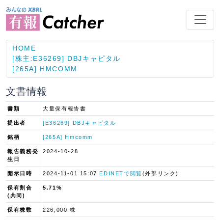
HOME
[株主:E36269] DBJキャピタル
[265A] HMCOMM
文書情報
書類
大量保有報告書
提出者
[E36269] DBJキャピタル
銘柄
[265A] Hmcomm
報告義務発
2024-10-28
生日
開示日時
2024-11-01 15:07
EDINETで閲覧
(外部リンク)
保有割合
5.71%
(共同)
保有株数
226,000 株