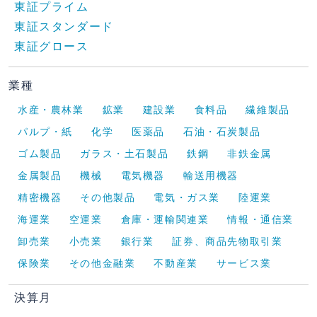
東証プライム
東証スタンダード
東証グロース
業種
水産・農林業
鉱業
建設業
食料品
繊維製品
パルプ・紙
化学
医薬品
石油・石炭製品
ゴム製品
ガラス・土石製品
鉄鋼
非鉄金属
金属製品
機械
電気機器
輸送用機器
精密機器
その他製品
電気・ガス業
陸運業
海運業
空運業
倉庫・運輸関連業
情報・通信業
卸売業
小売業
銀行業
証券、商品先物取引業
保険業
その他金融業
不動産業
サービス業
決算月