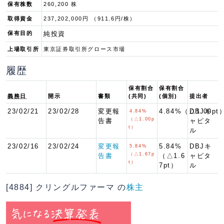
保有株数
260,200 株
取得資金
237,202,000円 （911.6円/株）
保有目的
純投資
上場取引所
東京証券取引所グロース市場
履歴
保有割合
保有割合
義務日
開示
書類
(共同)
(個別)
提出者
23/02/21
23/02/28
変更報
4.84%（△1.00pt
DBJキ
4.84%
（△1.00p
告書
ャピタ
t）
ル
23/02/16
23/02/24
変更報
5.84%
DBJキ
5.84%
（△1.67p
告書
（△1.6
ャピタ
t）
7pt）
ル
[4884] クリングルファーマ の
株主