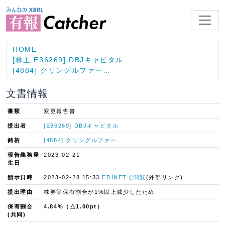
HOME
[株主:E36269] DBJキャピタル
[4884] クリングルファー…
文書情報
書類
変更報告書
提出者
[E36269] DBJキャピタル
銘柄
[4884] クリングルファー…
報告義務発
2023-02-21
生日
開示日時
2023-02-28 15:33
EDINETで閲覧
(外部リンク)
提出理由
株券等保有割合が1%以上減少したため
保有割合
4.84%（△1.00pt）
(共同)