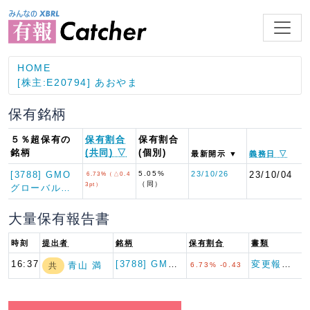
HOME
[株主:E20794] あおやま
保有銘柄
５％超保有の
保有割合
保有割合
銘柄
(共同) ▽
(個別)
最新開示 ▼
義務日 ▽
[3788] GMO
5.05%
23/10/26
23/10/04
6.73%（△0.4
（同）
3pt）
グローバル…
大量保有報告書
時刻
提出者
銘柄
保有割合
書類
16:37
[3788] GMOグローバル…
変更報告書
青山 満
共
6.73% -0.43