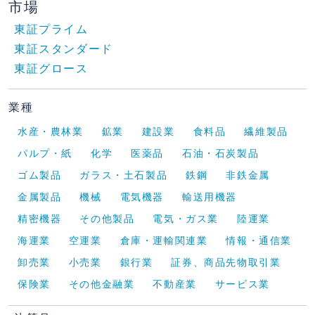
市場
東証プライム
東証スタンダード
東証グロース
業種
水産・農林業
鉱業
建設業
食料品
繊維製品
パルプ・紙
化学
医薬品
石油・石炭製品
ゴム製品
ガラス・土石製品
鉄鋼
非鉄金属
金属製品
機械
電気機器
輸送用機器
精密機器
その他製品
電気・ガス業
陸運業
海運業
空運業
倉庫・運輸関連業
情報・通信業
卸売業
小売業
銀行業
証券、商品先物取引業
保険業
その他金融業
不動産業
サービス業