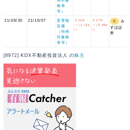
例対象
株券
等）
21/09/30
21/10/07
変更報
4.11%
0.17%
み
共
（△1.12p
（△0.06p
告書
ずほ証
t）
t）
（特例
券
対象株
券等）
[8972] KDX不動産投資法人 の
株主