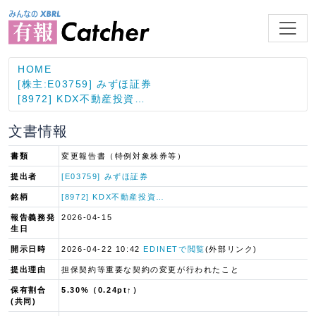
HOME
[株主:E03759] みずほ証券
[8972] KDX不動産投資…
文書情報
書類
変更報告書（特例対象株券等）
提出者
[E03759] みずほ証券
銘柄
[8972] KDX不動産投資…
報告義務発
2026-04-15
生日
開示日時
2026-04-22 10:42
EDINETで閲覧
(外部リンク)
提出理由
担保契約等重要な契約の変更が行われたこと
保有割合
5.30%（0.24pt↑）
(共同)