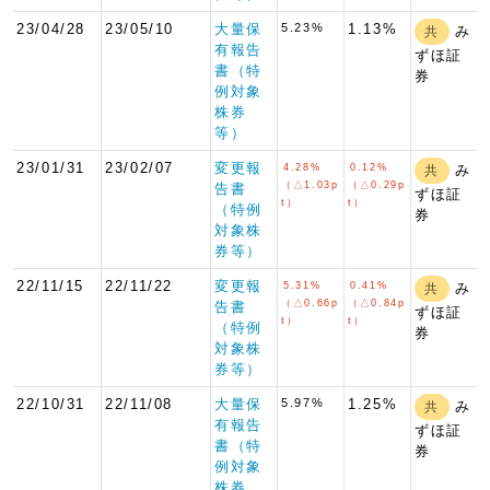
23/04/28
23/05/10
大量保
5.23%
1.13%
み
共
有報告
ずほ証
書（特
券
例対象
株券
等）
23/01/31
23/02/07
変更報
4.28%
0.12%
み
共
（△1.03p
（△0.29p
告書
ずほ証
t）
t）
（特例
券
対象株
券等）
22/11/15
22/11/22
変更報
5.31%
0.41%
み
共
（△0.66p
（△0.84p
告書
ずほ証
t）
t）
（特例
券
対象株
券等）
22/10/31
22/11/08
大量保
5.97%
1.25%
み
共
有報告
ずほ証
書（特
券
例対象
株券