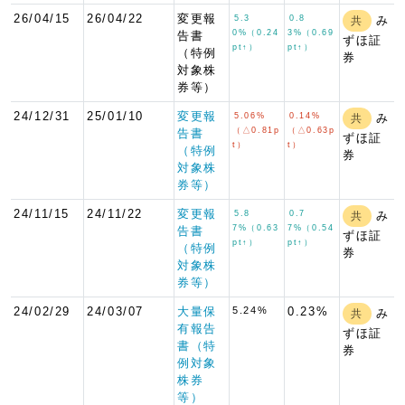
26/04/15
26/04/22
変更報
5.3
0.8
み
共
0%（0.24
3%（0.69
告書
ずほ証
pt↑）
pt↑）
（特例
券
対象株
券等）
24/12/31
25/01/10
変更報
5.06%
0.14%
み
共
（△0.81p
（△0.63p
告書
ずほ証
t）
t）
（特例
券
対象株
券等）
24/11/15
24/11/22
変更報
5.8
0.7
み
共
7%（0.63
7%（0.54
告書
ずほ証
pt↑）
pt↑）
（特例
券
対象株
券等）
24/02/29
24/03/07
大量保
5.24%
0.23%
み
共
有報告
ずほ証
書（特
券
例対象
株券
等）