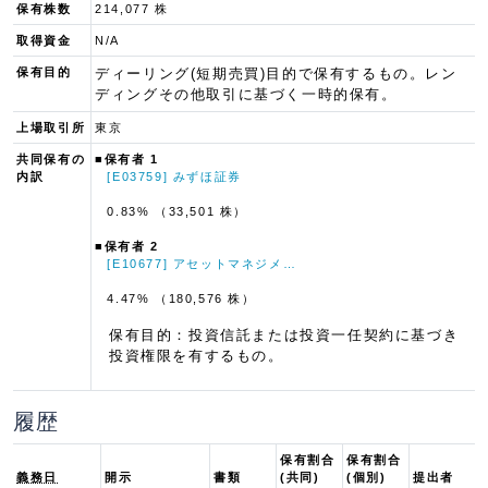
保有株数
214,077 株
取得資金
N/A
保有目的
ディーリング(短期売買)目的で保有するもの。レン
ディングその他取引に基づく一時的保有。
上場取引所
東京
共同保有の
■保有者 1
内訳
[E03759] みずほ証券
0.83% （33,501 株）
■保有者 2
[E10677] アセットマネジメ…
4.47% （180,576 株）
保有目的：投資信託または投資一任契約に基づき
投資権限を有するもの。
履歴
保有割合
保有割合
義務日
開示
書類
(共同)
(個別)
提出者