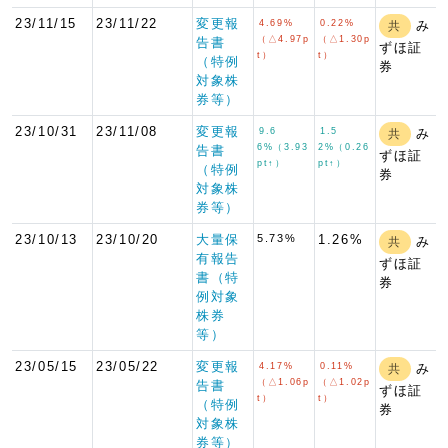
23/11/15
23/11/22
変更報
4.69%
0.22%
み
共
（△4.97p
（△1.30p
告書
ずほ証
t）
t）
（特例
券
対象株
券等）
23/10/31
23/11/08
変更報
9.6
1.5
み
共
6%（3.93
2%（0.26
告書
ずほ証
pt↑）
pt↑）
（特例
券
対象株
券等）
23/10/13
23/10/20
大量保
5.73%
1.26%
み
共
有報告
ずほ証
書（特
券
例対象
株券
等）
23/05/15
23/05/22
変更報
4.17%
0.11%
み
共
（△1.06p
（△1.02p
告書
ずほ証
t）
t）
（特例
券
対象株
券等）