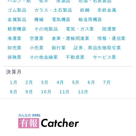
パルプ・紙
化学
医薬品
石油・石炭製品
ゴム製品
ガラス・土石製品
鉄鋼
非鉄金属
金属製品
機械
電気機器
輸送用機器
精密機器
その他製品
電気・ガス業
陸運業
海運業
空運業
倉庫・運輸関連業
情報・通信業
卸売業
小売業
銀行業
証券、商品先物取引業
保険業
その他金融業
不動産業
サービス業
決算月
1月
2月
3月
4月
5月
6月
7月
8月
9月
10月
11月
12月