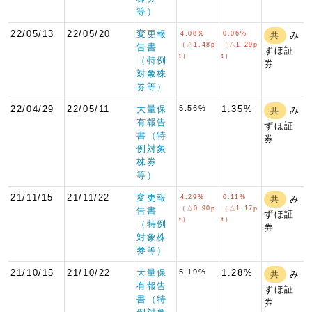
等）
22/05/13
22/05/20
変更報
4.08%
0.06%
み
共
（△1.48p
（△1.29p
告書
ずほ証
t）
t）
（特例
券
対象株
券等）
22/04/29
22/05/11
大量保
5.56%
1.35%
み
共
有報告
ずほ証
書（特
券
例対象
株券
等）
21/11/15
21/11/22
変更報
4.29%
0.11%
み
共
（△0.90p
（△1.17p
告書
ずほ証
t）
t）
（特例
券
対象株
券等）
21/10/15
21/10/22
大量保
5.19%
1.28%
み
共
有報告
ずほ証
書（特
券