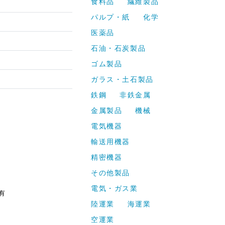
食料品
繊維製品
パルプ・紙
化学
医薬品
石油・石炭製品
ゴム製品
ガラス・土石製品
鉄鋼
非鉄金属
金属製品
機械
電気機器
輸送用機器
精密機器
その他製品
電気・ガス業
有
陸運業
海運業
空運業