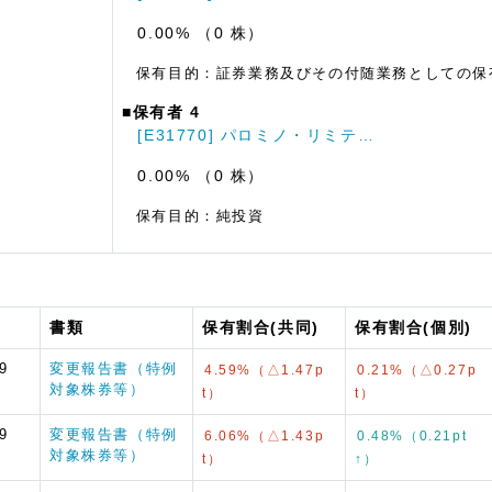
0.00% （0 株）
保有目的：証券業務及びその付随業務としての保
■保有者 4
[E31770] パロミノ・リミテ…
0.00% （0 株）
保有目的：純投資
書類
保有割合(共同)
保有割合(個別)
9
変更報告書（特例
4.59%（△1.47p
0.21%（△0.27p
対象株券等）
t）
t）
9
変更報告書（特例
6.06%（△1.43p
0.48%（0.21pt
対象株券等）
t）
↑）