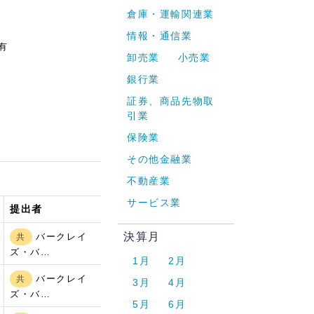
倉庫・運輸関連業
情報・通信業
有
卸売業
小売業
銀行業
証券、商品先物取
引業
保険業
その他金融業
不動産業
サービス業
提出者
決算月
バークレイ
共
ズ・バ…
1月
2月
バークレイ
共
3月
4月
ズ・バ…
5月
6月