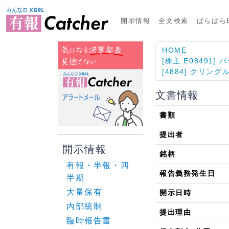
開示情報
全文検索
ぱらぱらE
HOME
[株主:E08491
[4884] クリン
文書情報
書類
提出者
開示情報
銘柄
有報・半報・四
報告義務発生日
半期
大量保有
開示日時
内部統制
提出理由
臨時報告書