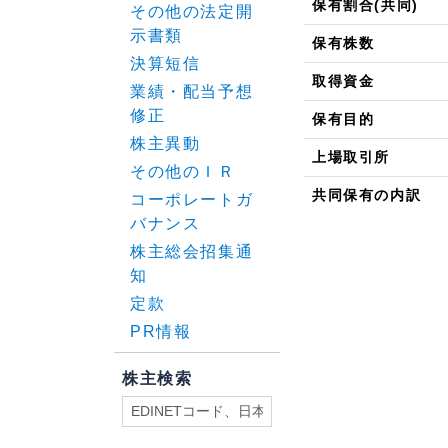
保有割合(共同)
その他の法定開
示書類
保有株数
決算短信
取得資金
業績・配当予想
修正
保有目的
株主異動
上場取引所
その他のＩＲ
共同保有の内訳
コーポレートガ
バナンス
株主総会招集通
知
定款
PR情報
株主検索