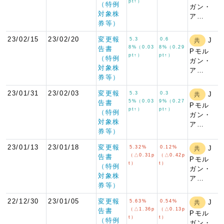
pt↑）
（特例
ガン・
対象株
ア…
券等）
23/02/15
23/02/20
変更報
5.3
0.6
J
共
8%（0.03
8%（0.29
告書
Pモル
pt↑）
pt↑）
（特例
ガン・
対象株
ア…
券等）
23/01/31
23/02/03
変更報
5.3
0.3
J
共
5%（0.03
9%（0.27
告書
Pモル
pt↑）
pt↑）
（特例
ガン・
対象株
ア…
券等）
23/01/13
23/01/18
変更報
5.32%
0.12%
J
共
（△0.31p
（△0.42p
告書
Pモル
t）
t）
（特例
ガン・
対象株
ア…
券等）
22/12/30
23/01/05
変更報
5.63%
0.54%
J
共
（△1.36p
（△0.13p
告書
Pモル
t）
t）
（特例
ガン・