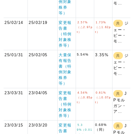
例対象
モ…
株券
等）
25/02/14
25/02/19
変更報
2.57%
1.73%
ジ
共
（△2.97p
（△1.62p
告書
ェー・
t）
t）
（特例
ピー・
対象株
モ…
券等）
25/01/31
25/02/05
大量保
5.54%
3.35%
ジ
共
有報告
ェー・
書（特
ピー・
例対象
モ…
株券
等）
23/03/31
23/04/05
変更報
4.54%
0.61%
J
共
（△0.85p
（△0.07p
告書
Pモル
t）
t）
（特例
ガン・
対象株
ア…
券等）
23/03/15
23/03/20
変更報
0.68%
5.3
J
共
（同）
9%（0.01
告書
Pモル