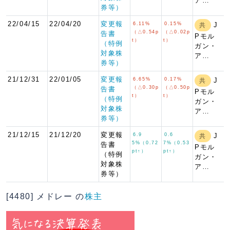
ア…
券等）
22/04/15
22/04/20
変更報
6.11%
0.15%
J
共
（△0.54p
（△0.02p
告書
Pモル
t）
t）
（特例
ガン・
対象株
ア…
券等）
21/12/31
22/01/05
変更報
6.65%
0.17%
J
共
（△0.30p
（△0.50p
告書
Pモル
t）
t）
（特例
ガン・
対象株
ア…
券等）
21/12/15
21/12/20
変更報
6.9
0.6
J
共
5%（0.72
7%（0.53
告書
Pモル
pt↑）
pt↑）
（特例
ガン・
対象株
ア…
券等）
[4480] メドレー の
株主