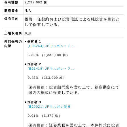
保有株数
2,237,092 株
取得資金
N/A
保有目的
投資一任契約および投資信託による純投資を目的と
して保有している。
上場取引所
東京
共同保有の
■保有者 1
内訳
[E06264] JPモルガン・ア…
5.85% （1,883,100 株）
■保有者 2
[E21418] JPモルガン・ア…
0.42% （133,900 株）
保有目的：投資顧問業を営む上で、顧客勘定にて
国内の株式に投資している。
■保有者 3
[E20021] JPモルガン証券
0.01% （3,372 株）
保有目的：証券業務を営む上で、本件株式に投資