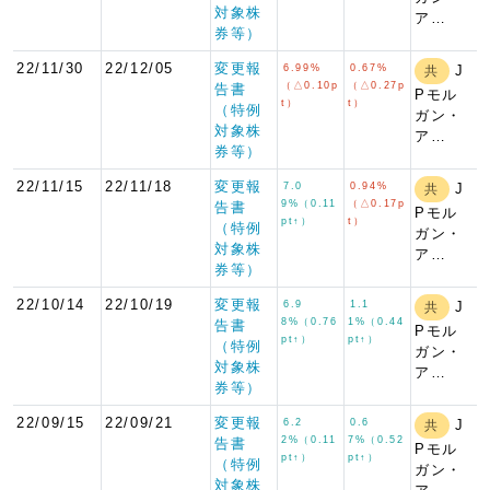
対象株
ア…
券等）
22/11/30
22/12/05
変更報
6.99%
0.67%
J
共
（△0.10p
（△0.27p
告書
Pモル
t）
t）
（特例
ガン・
対象株
ア…
券等）
22/11/15
22/11/18
変更報
7.0
0.94%
J
共
9%（0.11
（△0.17p
告書
Pモル
pt↑）
t）
（特例
ガン・
対象株
ア…
券等）
22/10/14
22/10/19
変更報
6.9
1.1
J
共
8%（0.76
1%（0.44
告書
Pモル
pt↑）
pt↑）
（特例
ガン・
対象株
ア…
券等）
22/09/15
22/09/21
変更報
6.2
0.6
J
共
2%（0.11
7%（0.52
告書
Pモル
pt↑）
pt↑）
（特例
ガン・
対象株