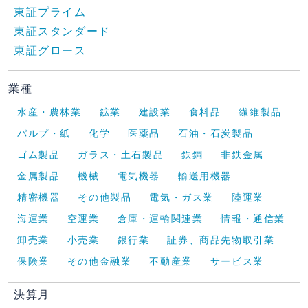
東証プライム
東証スタンダード
東証グロース
業種
水産・農林業
鉱業
建設業
食料品
繊維製品
パルプ・紙
化学
医薬品
石油・石炭製品
ゴム製品
ガラス・土石製品
鉄鋼
非鉄金属
金属製品
機械
電気機器
輸送用機器
精密機器
その他製品
電気・ガス業
陸運業
海運業
空運業
倉庫・運輸関連業
情報・通信業
卸売業
小売業
銀行業
証券、商品先物取引業
保険業
その他金融業
不動産業
サービス業
決算月