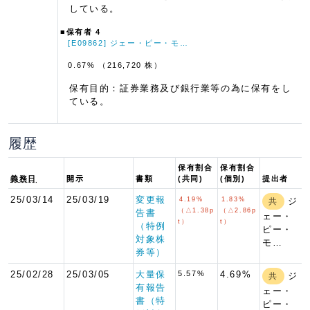
している。
■保有者 4
[E09862] ジェー・ピー・モ…
0.67% （216,720 株）
保有目的：証券業務及び銀行業等の為に保有をし
ている。
履歴
保有割合
保有割合
義務日
開示
書類
(共同)
(個別)
提出者
25/03/14
25/03/19
変更報
4.19%
1.83%
ジ
共
（△1.38p
（△2.86p
告書
ェー・
t）
t）
（特例
ピー・
対象株
モ…
券等）
25/02/28
25/03/05
大量保
5.57%
4.69%
ジ
共
有報告
ェー・
書（特
ピー・