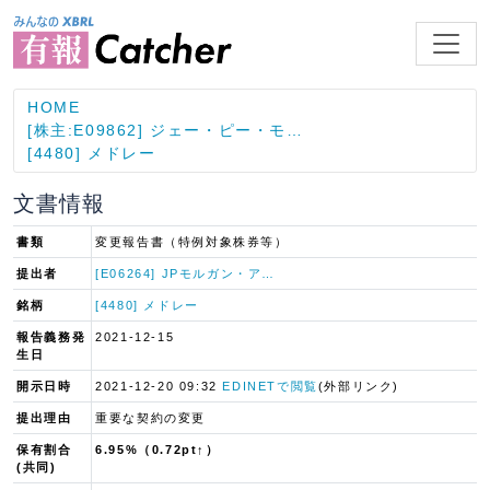
HOME
[株主:E09862] ジェー・ピー・モ…
[4480] メドレー
文書情報
書類
変更報告書（特例対象株券等）
提出者
[E06264] JPモルガン・ア…
銘柄
[4480] メドレー
報告義務発
2021-12-15
生日
開示日時
2021-12-20 09:32
EDINETで閲覧
(外部リンク)
提出理由
重要な契約の変更
保有割合
6.95%（0.72pt↑）
(共同)