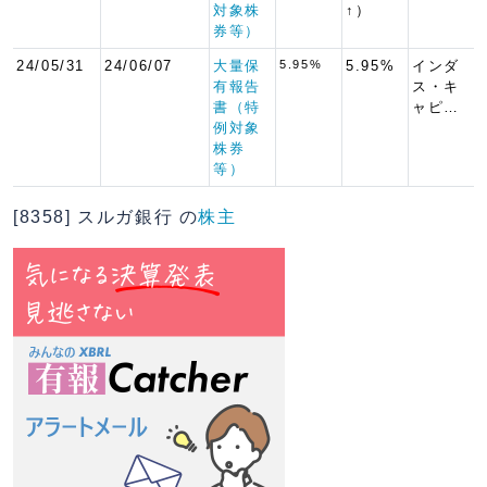
対象株
↑）
券等）
24/05/31
24/06/07
大量保
5.95%
5.95%
インダ
有報告
ス・キ
書（特
ャピ…
例対象
株券
等）
[8358] スルガ銀行 の
株主