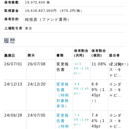
保有株数
19,072,400 株
取得資金
18,618,807,000円 （976.2円/株）
保有目的
純投資（ファンド運用）
上場取引所
東京
履歴
保有割合
保有割合
義務日
開示
書類
(共同)
(個別)
提出者
26/07/01
26/07/08
変更報
11.08%（2.19pt↑
インダ
11.0
8%（2.19
告書
ス・キ
pt↑）
ャピ…
24/12/13
24/12/20
変更報
8.8
インダ
8.8
9%（1.45
告書
9%（1.
ス・キ
pt↑）
（特例
45pt
ャピ…
対象株
↑）
券等）
24/06/28
24/07/05
変更報
7.4
インダ
7.4
4%（1.49
告書
4%（1.
ス・キ
pt↑）
（特例
49pt
ャピ…