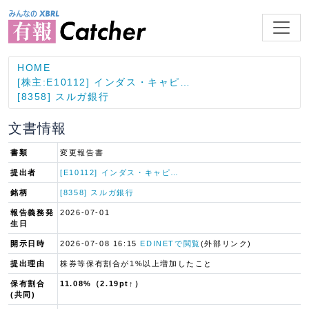
HOME
[株主:E10112] インダス・キャピ…
[8358] スルガ銀行
文書情報
書類
変更報告書
提出者
[E10112] インダス・キャピ…
銘柄
[8358] スルガ銀行
報告義務発
2026-07-01
生日
開示日時
2026-07-08 16:15
EDINETで閲覧
(外部リンク)
提出理由
株券等保有割合が1%以上増加したこと
保有割合
11.08%（2.19pt↑）
(共同)