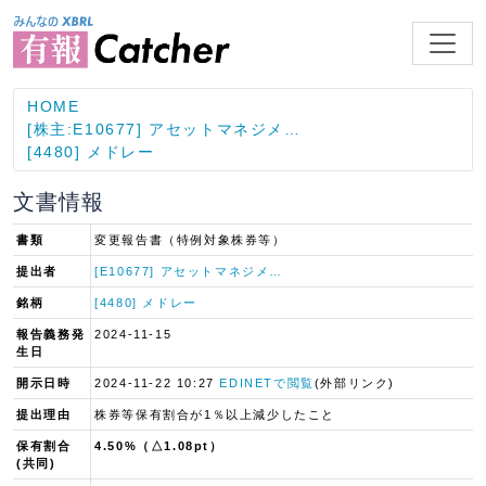
HOME
[株主:E10677] アセットマネジメ…
[4480] メドレー
文書情報
書類
変更報告書（特例対象株券等）
提出者
[E10677] アセットマネジメ…
銘柄
[4480] メドレー
報告義務発
2024-11-15
生日
開示日時
2024-11-22 10:27
EDINETで閲覧
(外部リンク)
提出理由
株券等保有割合が1％以上減少したこと
保有割合
4.50%（△1.08pt）
(共同)