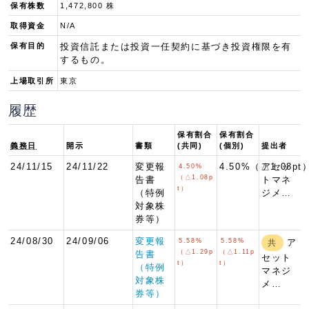
保有株数
1,472,800 株
取得資金
N/A
保有目的
投資信託または投資一任契約に基づき投資権限を有
するもの。
上場取引所
東京
履歴
保有割合
保有割合
義務日
開示
書類
(共同)
(個別)
提出者
24/11/15
24/11/22
変更報
4.50%（△1.08pt
アセッ
4.50%
（△1.08p
告書
トマネ
t）
（特例
ジメ…
対象株
券等）
24/08/30
24/09/06
変更報
5.58%
5.58%
ア
共
（△1.29p
（△1.11p
告書
セット
t）
t）
（特例
マネジ
対象株
メ…
券等）