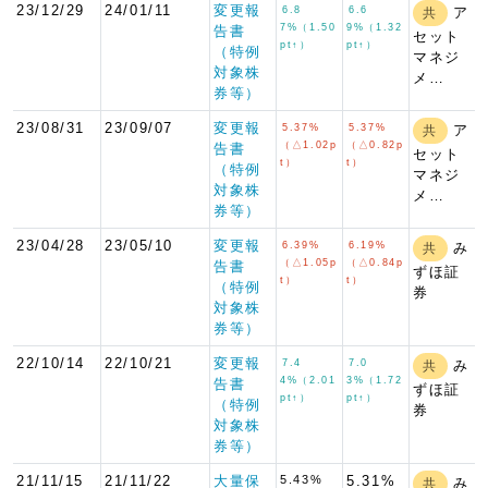
23/12/29
24/01/11
変更報
6.8
6.6
ア
共
7%（1.50
9%（1.32
告書
セット
pt↑）
pt↑）
（特例
マネジ
対象株
メ…
券等）
23/08/31
23/09/07
変更報
5.37%
5.37%
ア
共
（△1.02p
（△0.82p
告書
セット
t）
t）
（特例
マネジ
対象株
メ…
券等）
23/04/28
23/05/10
変更報
6.39%
6.19%
み
共
（△1.05p
（△0.84p
告書
ずほ証
t）
t）
（特例
券
対象株
券等）
22/10/14
22/10/21
変更報
7.4
7.0
み
共
4%（2.01
3%（1.72
告書
ずほ証
pt↑）
pt↑）
（特例
券
対象株
券等）
21/11/15
21/11/22
大量保
5.43%
5.31%
み
共