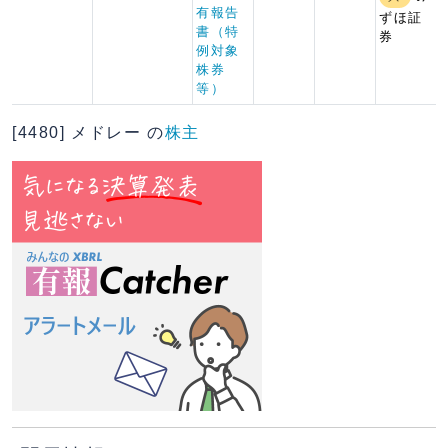
有報告
ずほ証
書（特
券
例対象
株券
等）
[4480] メドレー の
株主