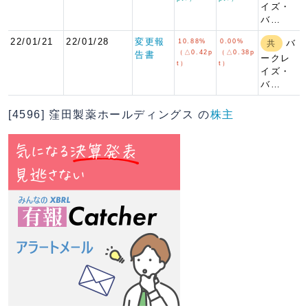
イズ・
バ…
22/01/21
22/01/28
変更報
10.88%
0.00%
バ
共
（△0.42p
（△0.38p
告書
ークレ
t）
t）
イズ・
バ…
[4596] 窪田製薬ホールディングス の
株主