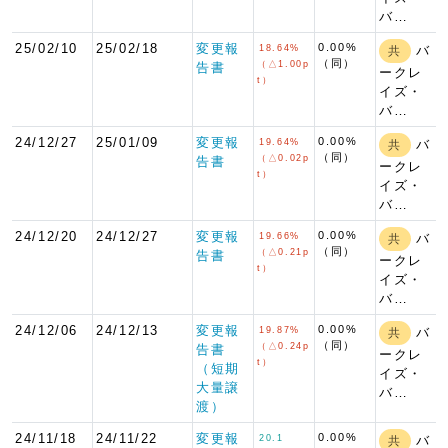
バ…
25/02/10
25/02/18
変更報
0.00%
18.64%
バ
共
（同）
（△1.00p
告書
ークレ
t）
イズ・
バ…
24/12/27
25/01/09
変更報
0.00%
19.64%
バ
共
（同）
（△0.02p
告書
ークレ
t）
イズ・
バ…
24/12/20
24/12/27
変更報
0.00%
19.66%
バ
共
（同）
（△0.21p
告書
ークレ
t）
イズ・
バ…
24/12/06
24/12/13
変更報
0.00%
19.87%
バ
共
（同）
（△0.24p
告書
ークレ
t）
（短期
イズ・
大量譲
バ…
渡）
24/11/18
24/11/22
変更報
0.00%
20.1
バ
共