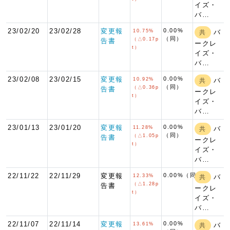
イズ・
バ…
23/02/20
23/02/28
変更報
0.00%
10.75%
バ
共
（同）
（△0.17p
告書
ークレ
t）
イズ・
バ…
23/02/08
23/02/15
変更報
0.00%
10.92%
バ
共
（同）
（△0.36p
告書
ークレ
t）
イズ・
バ…
23/01/13
23/01/20
変更報
0.00%
11.28%
バ
共
（同）
（△1.05p
告書
ークレ
t）
イズ・
バ…
22/11/22
22/11/29
変更報
0.00%（同）
12.33%
バ
共
（△1.28p
告書
ークレ
t）
イズ・
バ…
22/11/07
22/11/14
変更報
0.00%
13.61%
バ
共