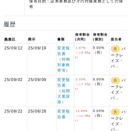
保有目的：証券業務及びその付随業務としての保
有
履歴
保有割合
保有割合
義務日
開示
書類
(共同)
(個別)
提出者
25/09/12
25/09/19
変更報
0.00%
1.07%
バ
共
（同）
（△4.63p
告書
ークレ
t）
（特例
イズ・
対象株
バ…
券等）
25/09/02
25/09/09
変更報
0.00%
5.70%
バ
共
（同）
（△7.15p
告書
ークレ
t）
（短期
イズ・
大量譲
バ…
渡）
25/08/22
25/08/28
変更報
0.00%
12.85%
バ
共
（同）
（△1.06p
告書
ークレ
t）
イズ・
バ…