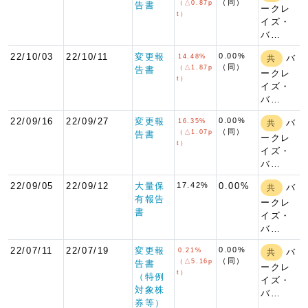
（同）
（△0.87p
告書
ークレ
t）
イズ・
バ…
22/10/03
22/10/11
変更報
0.00%
14.48%
バ
共
（同）
（△1.87p
告書
ークレ
t）
イズ・
バ…
22/09/16
22/09/27
変更報
0.00%
16.35%
バ
共
（同）
（△1.07p
告書
ークレ
t）
イズ・
バ…
22/09/05
22/09/12
大量保
17.42%
0.00%
バ
共
有報告
ークレ
書
イズ・
バ…
22/07/11
22/07/19
変更報
0.00%
0.21%
バ
共
（同）
（△5.16p
告書
ークレ
t）
（特例
イズ・
対象株
バ…
券等）