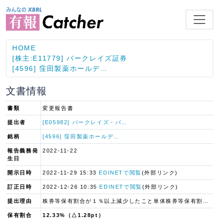
HOME
[株主:E11779] バークレイズ証券
[4596] 窪田製薬ホールデ…
文書情報
書類
変更報告書
提出者
[E05982] バークレイズ・バ…
銘柄
[4596] 窪田製薬ホールデ…
報告義務発
2022-11-22
生日
開示日時
2022-11-29 15:33
EDINETで閲覧
(外部リンク)
訂正日時
2022-12-26 10:35
EDINETで閲覧
(外部リンク)
提出理由
株券等保有割合が１％以上減少したこと単体株券等保有割合が１％以上減少したこと
保有割合
12.33%（△1.28pt）