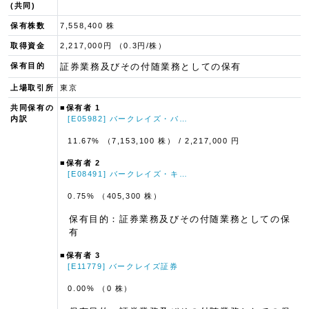
(共同)
保有株数
7,558,400 株
取得資金
2,217,000円 （0.3円/株）
保有目的
証券業務及びその付随業務としての保有
上場取引所
東京
共同保有の
■保有者 1
内訳
[E05982] バークレイズ・バ…
11.67% （7,153,100 株）
/ 2,217,000 円
■保有者 2
[E08491] バークレイズ・キ…
0.75% （405,300 株）
保有目的：証券業務及びその付随業務としての保
有
■保有者 3
[E11779] バークレイズ証券
0.00% （0 株）