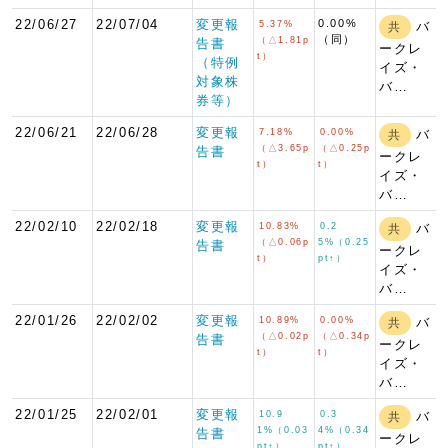
22/06/27
22/07/04
変更報
0.00%
5.37%
バ
共
（同）
（△1.81p
告書
ークレ
t）
（特例
イズ・
対象株
バ…
券等）
22/06/21
22/06/28
変更報
7.18%
0.00%
バ
共
（△3.65p
（△0.25p
告書
ークレ
t）
t）
イズ・
バ…
22/02/10
22/02/18
変更報
10.83%
0.2
バ
共
（△0.06p
5%（0.25
告書
ークレ
t）
pt↑）
イズ・
バ…
22/01/26
22/02/02
変更報
10.89%
0.00%
バ
共
（△0.02p
（△0.34p
告書
ークレ
t）
t）
イズ・
バ…
22/01/25
22/02/01
変更報
10.9
0.3
バ
共
1%（0.03
4%（0.34
告書
ークレ
pt↑）
pt↑）