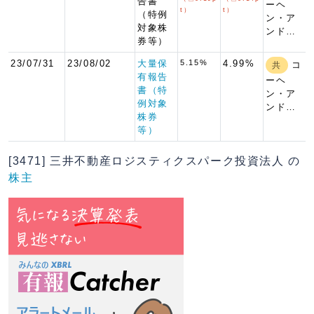
告書
ーヘ
t）
t）
（特例
ン・ア
対象株
ンド…
券等）
23/07/31
23/08/02
大量保
5.15%
4.99%
コ
共
有報告
ーヘ
書（特
ン・ア
例対象
ンド…
株券
等）
[3471] 三井不動産ロジスティクスパーク投資法人 の
株主