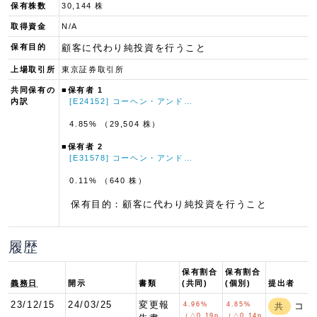
保有株数
30,144 株
取得資金
N/A
保有目的
顧客に代わり純投資を行うこと
上場取引所
東京証券取引所
共同保有の
■保有者 1
内訳
[E24152] コーヘン・アンド…
4.85% （29,504 株）
■保有者 2
[E31578] コーヘン・アンド…
0.11% （640 株）
保有目的：顧客に代わり純投資を行うこと
履歴
保有割合
保有割合
義務日
開示
書類
(共同)
(個別)
提出者
23/12/15
24/03/25
変更報
4.96%
4.85%
コ
共
（△0.19p
（△0.14p