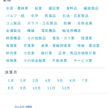
水産・農林業
鉱業
建設業
食料品
繊維製品
パルプ・紙
化学
医薬品
石油・石炭製品
ゴム製品
ガラス・土石製品
鉄鋼
非鉄金属
金属製品
機械
電気機器
輸送用機器
精密機器
その他製品
電気・ガス業
陸運業
海運業
空運業
倉庫・運輸関連業
情報・通信業
卸売業
小売業
銀行業
証券、商品先物取引業
保険業
その他金融業
不動産業
サービス業
決算月
1月
2月
3月
4月
5月
6月
7月
8月
9月
10月
11月
12月