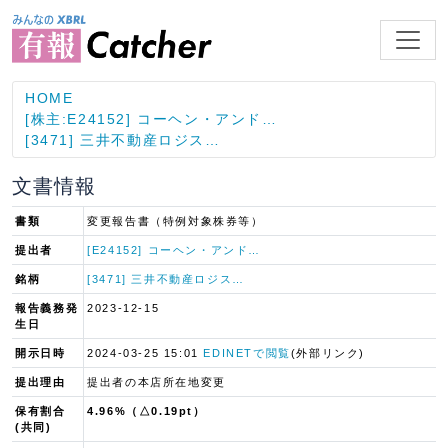
HOME
[株主:E24152] コーヘン・アンド…
[3471] 三井不動産ロジス…
文書情報
書類
変更報告書（特例対象株券等）
提出者
[E24152] コーヘン・アンド…
銘柄
[3471] 三井不動産ロジス…
報告義務発
2023-12-15
生日
開示日時
2024-03-25 15:01
EDINETで閲覧
(外部リンク)
提出理由
提出者の本店所在地変更
保有割合
4.96%（△0.19pt）
(共同)