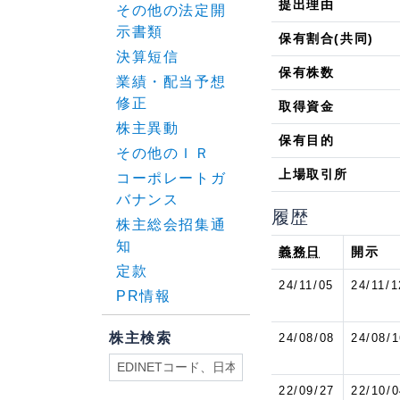
提出理由
その他の法定開
示書類
保有割合(共同)
決算短信
保有株数
業績・配当予想
修正
取得資金
株主異動
保有目的
その他のＩＲ
上場取引所
コーポレートガ
バナンス
履歴
株主総会招集通
知
義務日
開示
定款
24/11/05
24/11/1
PR情報
株主検索
24/08/08
24/08/1
22/09/27
22/10/0