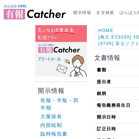
開示情報
全文検索
ぱらぱらE
HOME
[株主:E33309] 3
[9749] 富士ソフ
文書情報
書類
提出者
開示情報
銘柄
有報・半報・四
報告義務発生日
半期
大量保有
開示日時
内部統制
訂正日時
臨時報告書