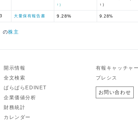
↑）
↑）
3
大量保有報告書
9.28%
9.28%
ト の
株主
開示情報
有報キャッチャ
全文検索
プレシス
ぱらぱらEDINET
お問い合わせ
企業価値分析
財務統計
カレンダー