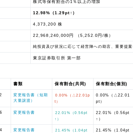
株式等保有割合の1％以上の増加
12.98%（1.29pt↑）
4,373,200 株
22,968,240,000円 （5,252.0円/株）
純投資及び状況に応じて経営陣への助言、重要提案
東京証券取引所 第一部
書類
保有割合(共同)
保有割合(個別)
2
変更報告書（短期
0.00%（△22.01
0.00%（△22.01p
大量譲渡）
pt）
t）
6
変更報告書
22.01%（0.56pt
22.01%（0.56pt
↑）
↑）
4
変更報告書
21.45%（1.04pt
21.45%（1.04pt