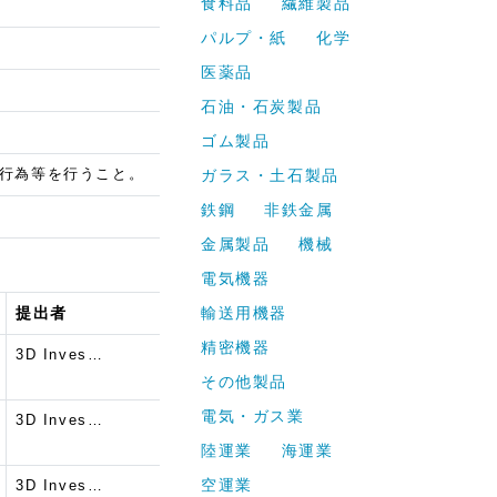
食料品
繊維製品
パルプ・紙
化学
医薬品
石油・石炭製品
ゴム製品
行為等を行うこと。
ガラス・土石製品
鉄鋼
非鉄金属
金属製品
機械
電気機器
提出者
輸送用機器
精密機器
3D Inves…
その他製品
電気・ガス業
3D Inves…
陸運業
海運業
空運業
3D Inves…